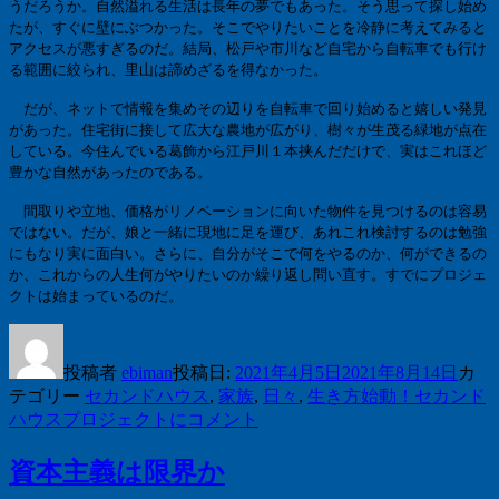
うだろうか。自然溢れる生活は長年の夢でもあった。そう思って探し始め
たが、すぐに壁にぶつかった。そこでやりたいことを冷静に考えてみると
アクセスが悪すぎるのだ。結局、松戸や市川など自宅から自転車でも行け
る範囲に絞られ、里山は諦めざるを得なかった。
だが、ネットで情報を集めその辺りを自転車で回り始めると嬉しい発見
があった。住宅街に接して広大な農地が広がり、樹々が生茂る緑地が点在
している。今住んでいる葛飾から江戸川１本挟んだだけで、実はこれほど
豊かな自然があったのである。
間取りや立地、価格がリノベーションに向いた物件を見つけるのは容易
ではない。だが、娘と一緒に現地に足を運び、あれこれ検討するのは勉強
にもなり実に面白い。さらに、自分がそこで何をやるのか、何ができるの
か、これからの人生何がやりたいのか繰り返し問い直す。すでにプロジェ
クトは始まっているのだ。
投稿者
ebiman
投稿日:
2021年4月5日
2021年8月14日
カ
テゴリー
セカンドハウス
,
家族
,
日々
,
生き方
始動！セカンド
ハウスプロジェクトに
コメント
資本主義は限界か