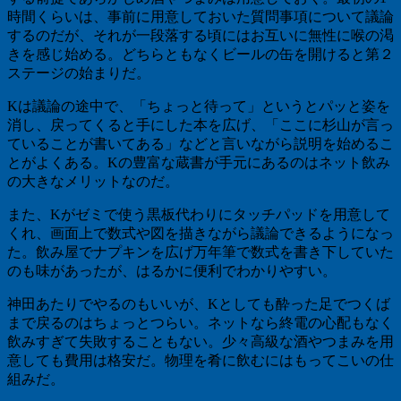
時間くらいは、事前に用意しておいた質問事項について議論
するのだが、それが一段落する頃にはお互いに無性に喉の渇
きを感じ始める。どちらともなくビールの缶を開けると第２
ステージの始まりだ。
Kは議論の途中で、「ちょっと待って」というとパッと姿を
消し、戻ってくると手にした本を広げ、「ここに杉山が言っ
ていることが書いてある」などと言いながら説明を始めるこ
とがよくある。Kの豊富な蔵書が手元にあるのはネット飲み
の大きなメリットなのだ。
また、Kがゼミで使う黒板代わりにタッチパッドを用意して
くれ、画面上で数式や図を描きながら議論できるようになっ
た。飲み屋でナプキンを広げ万年筆で数式を書き下していた
のも味があったが、はるかに便利でわかりやすい。
神田あたりでやるのもいいが、Kとしても酔った足でつくば
まで戻るのはちょっとつらい。ネットなら終電の心配もなく
飲みすぎて失敗することもない。少々高級な酒やつまみを用
意しても費用は格安だ。物理を肴に飲むにはもってこいの仕
組みだ。