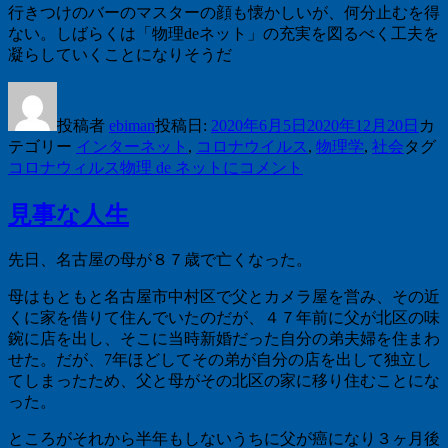
行きつけのバーのマスターの顔も懐かしいが、何分止むを得
ない。しばらくは「物理deネット」の充実を図るべく工夫を
凝らしていくことになりそうだ
投稿者
ebiman
投稿日:
2020年6月5日
2020年12月20日
カ
テゴリー
インターネット
,
コロナウイルス
,
物理学
,
社会
タグ
コロナウィルス
物理 de ネットに
コメント
見事な人生
先日、名古屋の母が８７歳で亡くなった。
母はもともと名古屋市中村区で父とカメラ屋を営み、その近
くに家を借りて住んでいたのだが、４７年前に父が北区の味
鋺に店を出し、そこに当時新婚だった自分の弟夫婦を住まわ
せた。だが、7年ほどしてその弟が自分の店を出して独立し
てしまったため、父と母がその北区の家に移り住むことにな
った。
ところがそれから半年もしないうちに父が癌になり３ヶ月後