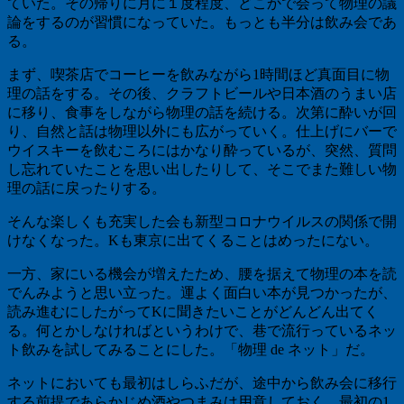
ていた。その帰りに月に１度程度、どこかで会って物理の議
論をするのが習慣になっていた。もっとも半分は飲み会であ
る。
まず、喫茶店でコーヒーを飲みながら1時間ほど真面目に物
理の話をする。その後、クラフトビールや日本酒のうまい店
に移り、食事をしながら物理の話を続ける。次第に酔いが回
り、自然と話は物理以外にも広がっていく。仕上げにバーで
ウイスキーを飲むころにはかなり酔っているが、突然、質問
し忘れていたことを思い出したりして、そこでまた難しい物
理の話に戻ったりする。
そんな楽しくも充実した会も新型コロナウイルスの関係で開
けなくなった。Kも東京に出てくることはめったにない。
一方、家にいる機会が増えたため、腰を据えて物理の本を読
でんみようと思い立った。運よく面白い本が見つかったが、
読み進むにしたがってKに聞きたいことがどんどん出てく
る。何とかしなければというわけで、巷で流行っているネッ
ト飲みを試してみることにした。「物理 de ネット」だ。
ネットにおいても最初はしらふだが、途中から飲み会に移行
する前提であらかじめ酒やつまみは用意しておく。最初の1