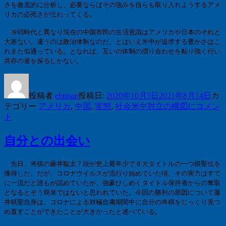
さを徹底的に分析し、必要ならばその強みを自らも取り入れようするアメ
リカの必死さが伝わってくる。
冷戦時代と異なり現在の中国市民の生活意識はアメリカや日本のそれと
大差ない。違うのは政治体制なのだ。とはいえ米中が追求する豊かさはこ
れまた似通っている。となれば、互いの体制の摺り合わせを粘り強く行い
共存の道を探るしかない。
投稿者
ebiman
投稿日:
2020年10月5日
2021年8月14日
カ
テゴリー
アメリカ
,
中国
,
実態
,
社会
米中対立の構図に
コメン
ト
自分との出会い
先日、将棋の藤井聡太７段が史上最年少で８大タイトルの一つ棋聖位を
獲得した。だが、コロナウイルスが流行り始めていた頃、その実力はすで
に一流だと誰もが認めていたが、強豪ひしめくタイトル保持者からの奪取
となるとそう簡単ではないと思われていた。今回の勝利の原因について藤
井棋聖自身は、コロナによる対極自粛期間中に自分の将棋をじっくり見つ
め直すことができたことが大きかったと述べている。