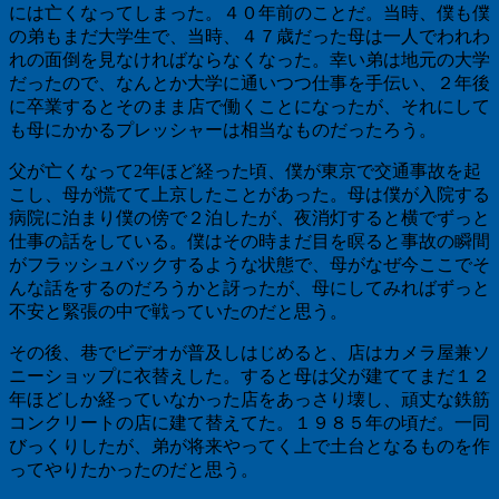
には亡くなってしまった。４０年前のことだ。当時、僕も僕
の弟もまだ大学生で、当時、４７歳だった母は一人でわれわ
れの面倒を見なければならなくなった。幸い弟は地元の大学
だったので、なんとか大学に通いつつ仕事を手伝い、２年後
に卒業するとそのまま店で働くことになったが、それにして
も母にかかるプレッシャーは相当なものだったろう。
父が亡くなって2年ほど経った頃、僕が東京で交通事故を起
こし、母が慌てて上京したことがあった。母は僕が入院する
病院に泊まり僕の傍で２泊したが、夜消灯すると横でずっと
仕事の話をしている。僕はその時まだ目を瞑ると事故の瞬間
がフラッシュバックするような状態で、母がなぜ今ここでそ
んな話をするのだろうかと訝ったが、母にしてみればずっと
不安と緊張の中で戦っていたのだと思う。
その後、巷でビデオが普及しはじめると、店はカメラ屋兼ソ
ニーショップに衣替えした。すると母は父が建ててまだ１２
年ほどしか経っていなかった店をあっさり壊し、頑丈な鉄筋
コンクリートの店に建て替えてた。１９８５年の頃だ。一同
びっくりしたが、弟が将来やってく上で土台となるものを作
ってやりたかったのだと思う。