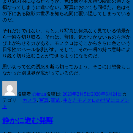
より魅力的になるだろうか。色は像が本来持つ陰影の魅力を
損なってしまうに違いない。写真においても同様だ。色はそ
の下にある陰影の世界を知らぬ間に覆い隠してしまっている
のだ。
それだけではない。もとより写真は何気なく見ている情景か
ら一瞬を切り取る。それは、普段、気がつかないものを浮か
び上がらせる力がある。モノクロはそこからさらに色という
日常性のベールを剥がす。そして、その一瞬の持つ意味によ
り鋭く切り込むことができるようになるのだ。
思い切って色の誘惑を断ち切ってみよう。そこには想像もし
なかった別世界が広がっているのだ。
投稿者
ebiman
投稿日:
2020年2月5日
2020年6月24日
カ
テゴリー
カメラ
,
写真
,
家族
,
生き方
モノクロの世界に
コメン
ト
静かに進む発酵