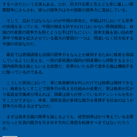
するべきだという主張もある。だが、巨大
IT
企業と言えども常に厳しい国
際競争にさらされ、彼らの競争力は今や国家の競争力に直結している。
そして、忘れてはならないのが中国の存在だ。中国は
IT
においても世界
の先端を走っている。中国の独走を許すわけにはいかない西側諸国は、自
国の
IT
産業の競争力を削ぐような手は打ちにくい。資本主義を追い詰め世
界中で格差を拡大させている最大の要因の一つは、間違いなく巨大化する
中国の存在なのだ。
最近では西側諸国も自国の競争力をなんとか維持するために格差を容認
しているように見える。一部の富裕層が国内の弱者層から搾取するまさに
国内植民地主義ともいえる状態だ。世界のいたる所で資本主義は機能不全
に陥っているのである。
こうした状況において、単に格差解消を叫ぶだけでは効果は期待できな
い。格差をなくすことで競争力が高まる仕組みが必要だ。実は格差が広が
り低賃金労働者が増えれば、国家は彼らが持っているポテンシャルを生か
すことができない。本来、国民全員が多様な能力を発揮する社会のほうが
競争力が高まるはずなのだ。
まずは資本主義の限界を論じるよりも、経営効率ばかり考えている企業
がもっと社員の能力を引き出す方向に発想を転換すべきではないだろう
か。