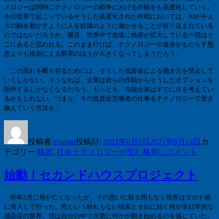
ノロジーは同時にテクノロジーの戦争における作戦をも高度化していく。
今の世界で起こっているそうした高度化された作戦においては、
AI
がチェ
スの駒を動かすように人を奴隷のように働かせることが折り込まれている
のではないだろうか。最近、世界中で急速に格差が拡大している一因はそ
こにあると思われる。このまま行けば、テクノロジーの進歩がもたらす恩
恵よりも格差による弊害のほうが大きくなってしまうだろう。
この流れを断ち切るためには、そうした低賃金による働き方を禁止して
いくしかない。そうなれば、企業は自らの作戦からそうしたオプションを
除外するしかなくなるだろう。もっとも、先端企業はすでに次を考えてい
るかもしれない。つまり、今の低賃金労働者の仕事をテクノロジーで置き
換えていく方法を。
投稿者
ebiman
投稿日:
2021年6月5日
2021年8月14日
カ
テゴリー
格差
,
社会
テクノロジーが生む格差に
コメント
始動！セカンドハウスプロジェクト
昨年
2
月に母が亡くなったが、その思いに耽る間もなく世界はコロナ禍
に突入して行った。死という紛れもない現実とそれに続く何か非日常的な
感染症の世界。僕は自分の中で次第に何かが動き始めるのを感じていた。