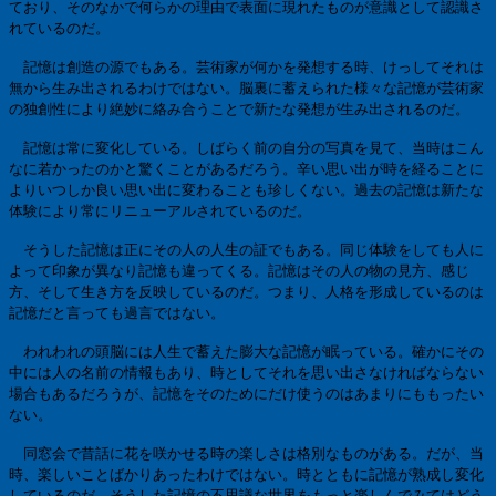
ており、そのなかで何らかの理由で表面に現れたものが意識として認識さ
れているのだ。
記憶は創造の源でもある。芸術家が何かを発想する時、けっしてそれは
無から生み出されるわけではない。脳裏に蓄えられた様々な記憶が芸術家
の独創性により絶妙に絡み合うことで新たな発想が生み出されるのだ。
記憶は常に変化している。しばらく前の自分の写真を見て、当時はこん
なに若かったのかと驚くことがあるだろう。辛い思い出が時を経ることに
よりいつしか良い思い出に変わることも珍しくない。過去の記憶は新たな
体験により常にリニューアルされているのだ。
そうした記憶は正にその人の人生の証でもある。同じ体験をしても人に
よって印象が異なり記憶も違ってくる。記憶はその人の物の見方、感じ
方、そして生き方を反映しているのだ。つまり、人格を形成しているのは
記憶だと言っても過言ではない。
われわれの頭脳には人生で蓄えた膨大な記憶が眠っている。確かにその
中には人の名前の情報もあり、時としてそれを思い出さなければならない
場合もあるだろうが、記憶をそのためにだけ使うのはあまりにももったい
ない。
同窓会で昔話に花を咲かせる時の楽しさは格別なものがある。だが、当
時、楽しいことばかりあったわけではない。時とともに記憶が熟成し変化
しているのだ。そうした記憶の不思議な世界をもっと楽しんでみてはどう