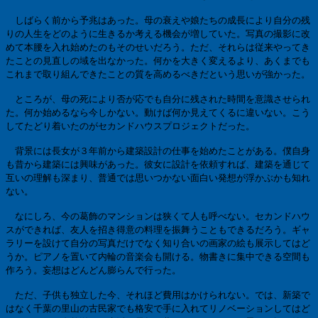
しばらく前から予兆はあった。母の衰えや娘たちの成長により自分の残
りの人生をどのように生きるか考える機会が増していた。写真の撮影に改
めて本腰を入れ始めたのもそのせいだろう。ただ、それらは従来やってき
たことの見直しの域を出なかった。何かを大きく変えるより、あくまでも
これまで取り組んできたことの質を高めるべきだという思いが強かった。
ところが、母の死により否が応でも自分に残された時間を意識させられ
た。何か始めるなら今しかない。動けば何か見えてくるに違いない。こう
してたどり着いたのがセカンドハウスプロジェクトだった。
背景には長女が３年前から建築設計の仕事を始めたことがある。僕自身
も昔から建築には興味があった。彼女に設計を依頼すれば、建築を通じて
互いの理解も深まり、普通では思いつかない面白い発想が浮かぶかも知れ
ない。
なにしろ、今の葛飾のマンションは狭くて人も呼べない。セカンドハウ
スができれば、友人を招き得意の料理を振舞うこともできるだろう。ギャ
ラリーを設けて自分の写真だけでなく知り合いの画家の絵も展示してはど
うか。ピアノを置いて内輪の音楽会も開ける。物書きに集中できる空間も
作ろう。妄想はどんどん膨らんで行った。
ただ、子供も独立した今、それほど費用はかけられない。では、新築で
はなく千葉の里山の古民家でも格安で手に入れてリノベーションしてはど