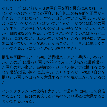
そして、7年ほど前から３度写真展を開く機会に恵まれ、そ
れがきっかけでかつての写真と10年以上の時を経て正面から
向き合うことになった。すると自分がずいぶん写真がわかる
ようになっていることに気がついたのだ。かつては自分の写
真ですら、どの写真がいいのか自信が持てなかったが、それ
が一目瞭然なのである。かつてそれができていればもっと上
達したに違いない。無念の思いが沸き起こると同時に、遮二
無二撮っていた時期があったからこそ、今、それに気づくこ
とができるようになったのだと納得もできた。
撮影を再開すると、当初、結構撮れるという手応えがあった
が、この1年に撮った写真を並べてみると明らかに最近撮っ
た写真の方が良い。高機能のデジカメの使い方に慣れるにつ
れて撮影の幅が徐々に広がったこともあるが、やはり自分が
撮りたい写真をはっきり意識することで腕が上がっているの
だ。
インスタグラムへの投稿も大きい。作品を外に向かって発信
することで、自分の表現したいものをより明確に意識するこ
とができるからだ。