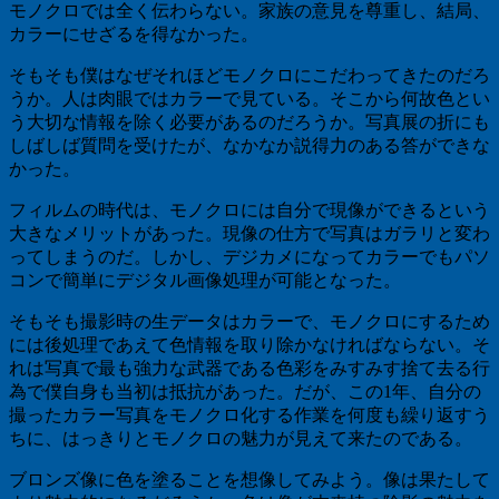
モノクロでは全く伝わらない。家族の意見を尊重し、結局、
カラーにせざるを得なかった。
そもそも僕はなぜそれほどモノクロにこだわってきたのだろ
うか。人は肉眼ではカラーで見ている。そこから何故色とい
う大切な情報を除く必要があるのだろうか。写真展の折にも
しばしば質問を受けたが、なかなか説得力のある答ができな
かった。
フィルムの時代は、モノクロには自分で現像ができるという
大きなメリットがあった。現像の仕方で写真はガラリと変わ
ってしまうのだ。しかし、デジカメになってカラーでもパソ
コンで簡単にデジタル画像処理が可能となった。
そもそも撮影時の生データはカラーで、モノクロにするため
には後処理であえて色情報を取り除かなければならない。そ
れは写真で最も強力な武器である色彩をみすみす捨て去る行
為で僕自身も当初は抵抗があった。だが、この1年、自分の
撮ったカラー写真をモノクロ化する作業を何度も繰り返すう
ちに、はっきりとモノクロの魅力が見えて来たのである。
ブロンズ像に色を塗ることを想像してみよう。像は果たして