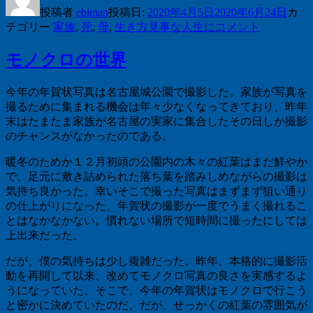
投稿者
ebiman
投稿日:
2020年4月5日
2020年6月24日
カ
テゴリー
家族
,
死
,
母
,
生き方
見事な人生に
コメント
モノクロの世界
今年の年賀状写真は名古屋城公園で撮影した。家族が写真を
撮るために集まれる機会は年々少なくなってきており、昨年
末はたまたま家族が名古屋の実家に集合したその日しか撮影
のチャンスがなかったのである。
暖冬のためか１２月初頭の公園内の木々の紅葉はまだ鮮やか
で、足元に敷き詰められた落ち葉を踏みしめながらの撮影は
気持ち良かった。幸いそこで撮った写真はまずまず狙い通り
の仕上がりになった。年賀状の撮影が一度でうまく撮れるこ
とはなかなかない。慣れない場所で短時間に撮ったにしては
上出来だった。
だが、僕の気持ちは少し複雑だった。昨年、本格的に撮影活
動を再開して以来、改めてモノクロ写真の良さを実感するよ
うになっていた。そこで、今年の年賀状はモノクロで行こう
と密かに決めていたのだ。だが、せっかくの紅葉の雰囲気が