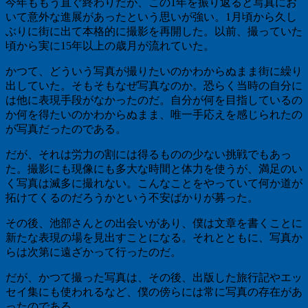
今年ももう直ぐ終わりだが、この1年を振り返ると写真にお
いて意外な進展があったという思いが強い。1月頃から久し
ぶりに街に出て本格的に撮影を再開した。以前、撮っていた
頃から実に15年以上の歳月が流れていた。
かつて、どういう写真が撮りたいのかわからぬまま街に繰り
出していた。そもそもなぜ写真なのか。恐らく当時の自分に
は他に表現手段がなかったのだ。自分が何を目指しているの
か何を得たいのかわからぬまま、唯一手応えを感じられたの
が写真だったのである。
だが、それは労力の割には得るものの少ない挑戦でもあっ
た。撮影にも現像にも多大な時間と体力を使うが、満足のい
く写真は滅多に撮れない。こんなことをやっていて何か道が
拓けてくるのだろうかという不安ばかりが募った。
その後、池部さんとの出会いがあり、僕は文章を書くことに
新たな表現の場を見出すことになる。それとともに、写真か
らは次第に遠ざかって行ったのだ。
だが、かつて撮った写真は、その後、出版した旅行記やエッ
セイ集にも使われるなど、僕の傍らには常に写真の存在があ
ったのである。