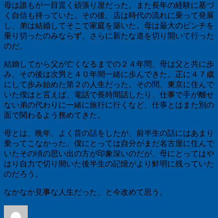
母は誰もが一目置く頑張り屋だった。また長年の経験に基づ
く自信も持っていた。その後、店は時代の流れに乗って発展
し、弟は結婚してそこで家庭を築いた。母は最大のピンチを
乗り切ったのみならず、さらに新たな道を切り開いて行った
のだ。
結婚してから父が亡くなるまでの２４年間、母は父と共に歩
み、その後は次男と４０年間一緒に歩んできた。正に４７歳
にして歩み始めた第２の人生だった。その間、東京に住んで
いた僕はと言えば、電話で長時間話したり、仕事で手が離せ
ない弟の代わりに一緒に旅行に行くなど、仕事とはまた別の
面で関わるよう務めてきた。
母とは、晩年、よく昔の話をしたが、前半生の話にはあまり
乗ってこなかった。僕にとっては自分がまだ名古屋に住んで
いたその頃の思い出の方が印象深いのだが、母にとってはや
はり自力で切り開いた後半生の記憶がより鮮明に残っていた
のだろう。
なかなか見事な人生だった、と今改めて思う。