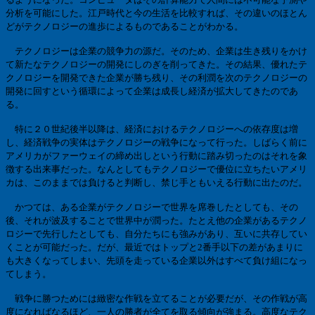
分析を可能にした。江戸時代と今の生活を比較すれば、その違いのほとん
どがテクノロジーの進歩によるものであることがわかる。
テクノロジーは企業の競争力の源だ。そのため、企業は生き残りをかけ
て新たなテクノロジーの開発にしのぎを削ってきた。その結果、優れたテ
クノロジーを開発できた企業が勝ち残り、その利潤を次のテクノロジーの
開発に回すという循環によって企業は成長し経済が拡大してきたのであ
る。
特に２０世紀後半以降は、経済におけるテクノロジーへの依存度は増
し、経済戦争の実体はテクノロジーの戦争になって行った。しばらく前に
アメリカがファーウェイの締め出しという行動に踏み切ったのはそれを象
徴する出来事だった。なんとしてもテクノロジーで優位に立ちたいアメリ
カは、このままでは負けると判断し、禁じ手ともいえる行動に出たのだ。
かつては、ある企業がテクノロジーで世界を席巻したとしても、その
後、それが波及することで世界中が潤った。たとえ他の企業があるテクノ
ロジーで先行したとしても、自分たちにも強みがあり、互いに共存してい
くことが可能だった。だが、最近ではトップと
2
番手以下の差があまりに
も大きくなってしまい、先頭を走っている企業以外はすべて負け組になっ
てしまう。
戦争に勝つためには緻密な作戦を立てることが必要だが、その作戦が高
度になればなるほど、一人の勝者が全てを取る傾向が強まる。高度なテク