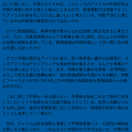
ないに違いない。中国人からすれば、このところのアメリカの中国叩きは
中国の発展に対する焦りと妬みによるもので、香港暴動では背後でそうし
たアメリカが糸を引いているに違いないと考えている。内政干渉だと感じ
ているのは外務省の報道官だけではないのだ。
かつて西側諸国は、将来中国が豊かになれば自然に民主化すると考えて
いた。だが、共産党政権のもとで大発展を遂げた現在、ほとんどの中国人
が自国の体制を支持している。西側諸国は中国市場という甘い餌に目が眩
み見通しを誤ったのだ。
すでに中国の国力はアメリカに迫り、近い将来追い越すのは確実だ。そ
こでアメリカはデカップリングを進め中国を孤立させ、なんとか発展のペ
ースを遅らせようとしている。まず、中国が最も嫌がる香港・台湾問題に
介入して民主主義の危機を煽り、他の西側諸国を中国から引き離す。同時
にファーウエイや
TIC-TOCK
などの中国発の先端技術を西側諸国からの締
め出すのだ。
これに対して中国も一歩も譲らない。半導体を始めこれまで海外に依存
していたハイテク技術を全て自国で賄おうとしている。世界に先駆けコロ
ナを封じ込め、経済を発展軌道に戻した自信から、現体制の効率と強みを
とことん追求していく構えだ。
先日、アメリカは安全保障も考慮して半導体産業に２．６兆円の補助金
を投じると報じられた。これはまさに中国のやり方ではないか。中国の強