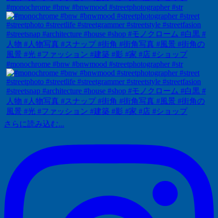
#monochrome #bnw #bnwmood #streetphotographer #str
#monochrome #bnw #bnwmood #streetphotographer #str
さらに読み込む...