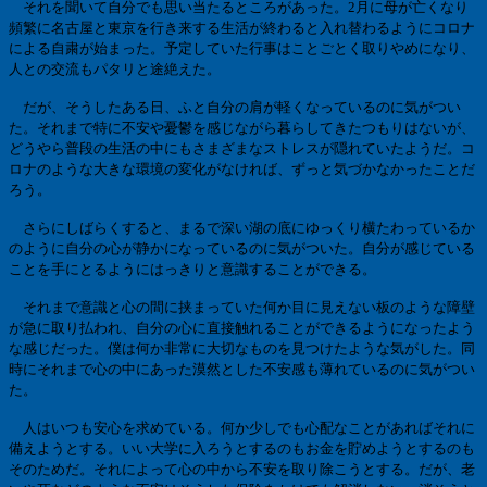
それを聞いて自分でも思い当たるところがあった。
2
月に母が亡くなり
頻繁に名古屋と東京を行き来する生活が終わると入れ替わるようにコロナ
による自粛が始まった。予定していた行事はことごとく取りやめになり、
人との交流もパタリと途絶えた。
だが、そうしたある日、ふと自分の肩が軽くなっているのに気がつい
た。それまで特に不安や憂鬱を感じながら暮らしてきたつもりはないが、
どうやら普段の生活の中にもさまざまなストレスが隠れていたようだ。コ
ロナのような大きな環境の変化がなければ、ずっと気づかなかったことだ
ろう。
さらにしばらくすると、まるで深い湖の底にゆっくり横たわっているか
のように自分の心が静かになっているのに気がついた。自分が感じている
ことを手にとるようにはっきりと意識することができる。
それまで意識と心の間に挟まっていた何か目に見えない板のような障壁
が急に取り払われ、自分の心に直接触れることができるようになったよう
な感じだった。僕は何か非常に大切なものを見つけたような気がした。同
時にそれまで心の中にあった漠然とした不安感も薄れているのに気がつい
た。
人はいつも安心を求めている。何か少しでも心配なことがあればそれに
備えようとする。いい大学に入ろうとするのもお金を貯めようとするのも
そのためだ。それによって心の中から不安を取り除こうとする。だが、老