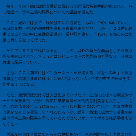
毎年、年末年始には娯楽番組に混じって経済の特集番組が組まれる。特
に最近は、資本主義の限界についての議論が盛んだ。
２０世紀の半ばまで、経済は生活に必要な「もの」中心に動いていた。
毎日の食材、生活の利便性を高める家電や車などだ。しかし、２０世紀後
半になると世の中に生活必需品が一通り行き渡り、「もの」を売るのは次
第に難しくなって行った。
そこで１９７０年代になると、「もの」以外の新たな商品として金融商
品が生み出された。ちょうどコンピューターの普及時期と重なり、金融は
急速に発展していく。
さらに２０世期末にはインターネットが登場する。富を生み出す主役は
情報などの無形資産に移り、
GAFA
のような巨大
IT
企業が世界の経済を支
配するようになる。
ただ、無形資産だけでは人は生きていけない。生活には様々な製品やサ
ービスが必要だ。だが、次第に無形資産が圧倒的な利益をもたらし、「も
の」の経済を凌ぐようになった。そうした状況においてはたして資本主義
は豊かな社会を実現してくれるだろうか。近年、急速に拡大する貧富の格
差は資本主義の限界を示しているのではないか。そう考える経済学者も少
なくない。
国家が巨大
IT
企業になんらかの規制をかけ、その利益を広く国民に分配