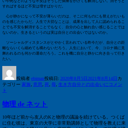
いや死などのような不安はそうした保険をかけても解消しない。消そうと
すればするほど不安は増すばかりだ。
心が静かになって不安が薄らいだのは、そこに何ものにも替えがたいも
のを感じたからだ。人生で大切なことは、成果を出して人に認められるこ
とでも不安を解消することでもなく、自分の心と触れ合い感じることでは
ないのか。生きるというのは実は自分との出会いではないのか。
ソーシャルディスタンスがとやかく言われている昨今だが、自分との距
離ならいくら縮めても構わないだろう。人生において、今、コロナ禍に見
舞われるのも何かの運命だろう。これを機に自分と静かに向き合って行き
たい。
投稿者
ebiman
投稿日:
2020年8月5日
2021年8月14日
カ
テゴリー
家族
,
意思
,
死
,
母
,
生き方
自分との出会いに
コメン
ト
物理 de ネット
10年ほど前から友人のKと物理の議論を続けている。つくば
に住む彼は、東京の大学に非常勤講師として物理を教えに来