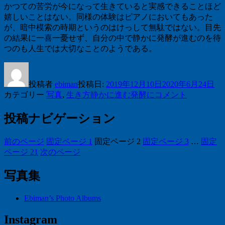
かつての苦労が今になって生きていると実感できることほど
嬉しいことはない。同様の体験はピアノにおいてもあった
が、暗中模索の時期というのはけっして無駄ではない。目先
の結果に一喜一憂せず、自分の中で静かに発酵が進むのを待
つのも人生では大切なことのようである。
投稿者
ebiman
投稿日:
2019年12月10日
2020年6月24日
カテゴリー
写真
,
生き方
静かに進む発酵に
コメント
投稿ナビゲーション
前のページ
固定ページ
1
固定ページ
2
固定ページ
3
…
固定
ページ
21
次のページ
写真集
Ebiman’s Photo Albums
Instagram