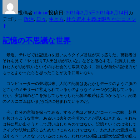
投稿者
ebiman
投稿日:
2021年2月5日
2021年8月14日
カ
テゴリー
政治
,
日々
,
生き方
,
社会
資本主義は限界かに
コメン
ト
記憶の不思議な世界
最近、テレビでは記憶力を競いあうクイズ番組が真っ盛りだ。視聴者は
それを見て「やっぱり
T
大出は頭が良いな」などと感心する。記憶力に優
れた人が頭が良いというのは社会的な常識であり、誰もが自分の記憶力が
もっとよかったらと思ったことがあるに違いない。
コンピューターの登場以来、人間の記憶はあたかもデータのように脳の
どこかのメモリーに蓄えられているかのようなイメージが定着している。
だが、実は脳のどこを探してもそうした記憶の痕跡は見つからない。記憶
のメカニズムはいまだに謎に包まれているのだ。
今、自分の意識を探ってみる。すると先ほど飲んだコーヒーの味、朝見
た抜けるような青空、あるいは去年の今頃のことが思い出される。それら
は特に思い出そうとして思い出したものではない。記憶というのは決して
クイズや試験に応えるためだけにあるわけではなく、われわれの意識を形
成するベースとなっているのである。われわれの脳には膨大な記憶が眠っ