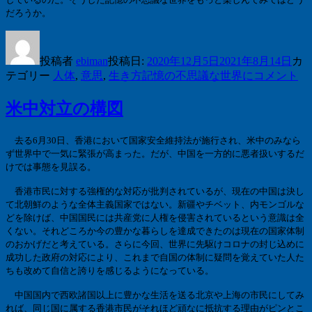
だろうか。
投稿者
ebiman
投稿日:
2020年12月5日
2021年8月14日
カ
テゴリー
人体
,
意思
,
生き方
記憶の不思議な世界に
コメント
米中対立の構図
去る
6
月
30
日、香港において国家安全維持法が施行され、米中のみなら
ず世界中で一気に緊張が高まった。だが、中国を一方的に悪者扱いするだ
けでは事態を見誤る。
香港市民に対する強権的な対応が批判されているが、現在の中国は決し
て北朝鮮のような全体主義国家ではない。新疆やチベット、内モンゴルな
どを除けば、中国国民には共産党に人権を侵害されているという意識は全
くない。それどころか今の豊かな暮らしを達成できたのは現在の国家体制
のおかげだと考えている。さらに今回、世界に先駆けコロナの封じ込めに
成功した政府の対応により、これまで自国の体制に疑問を覚えていた人た
ちも改めて自信と誇りを感じるようになっている。
中国国内で西欧諸国以上に豊かな生活を送る北京や上海の市民にしてみ
れば、同じ国に属する香港市民がそれほど頑なに抵抗する理由がピンとこ