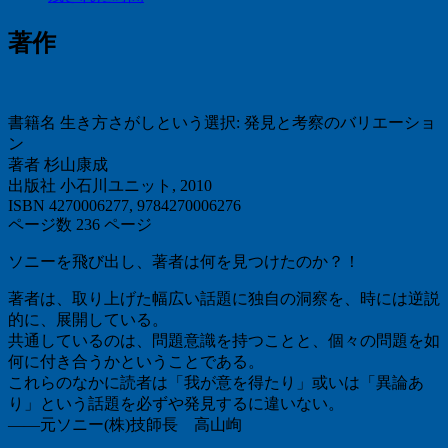
著作
書籍名 生き方さがしという選択: 発見と考察のバリエーショ
ン
著者 杉山康成
出版社 小石川ユニット, 2010
ISBN 4270006277, 9784270006276
ページ数 236 ページ
ソニーを飛び出し、著者は何を見つけたのか？！
著者は、取り上げた幅広い話題に独自の洞察を、時には逆説
的に、展開している。
共通しているのは、問題意識を持つことと、個々の問題を如
何に付き合うかということである。
これらのなかに読者は「我が意を得たり」或いは「異論あ
り」という話題を必ずや発見するに違いない。
――元ソニー(株)技師長 高山峋