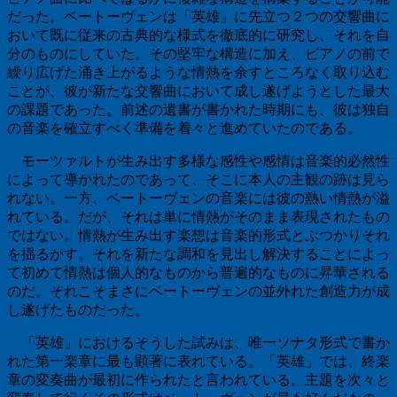
だった。ベートーヴェンは「英雄」に先立つ２つの交響曲に
おいて既に従来の古典的な様式を徹底的に研究し、それを自
分のものにしていた。その堅牢な構造に加え、ピアノの前で
繰り広げた涌き上がるような情熱を余すところなく取り込む
ことが、彼が新たな交響曲において成し遂げようとした最大
の課題であった。前述の遺書が書かれた時期にも、彼は独自
の音楽を確立すべく準備を着々と進めていたのである。
モーツァルトが生み出す多様な感性や感情は音楽的必然性
によって導かれたのであって、そこに本人の主観の跡は見ら
れない。一方、ベートーヴェンの音楽には彼の熱い情熱が溢
れている。だが、それは単に情熱がそのまま表現されたもの
ではない。情熱が生み出す楽想は音楽的形式とぶつかりそれ
を揺るがす。それを新たな調和を見出し解決することによっ
て初めて情熱は個人的なものから普遍的なものに昇華される
のだ。それこそまさにベートーヴェンの並外れた創造力が成
し遂げたものだった。
「英雄」におけるそうした試みは、唯一ソナタ形式で書か
れた第一楽章に最も顕著に表れている。「英雄」では、終楽
章の変奏曲が最初に作られたと言われている。主題を次々と