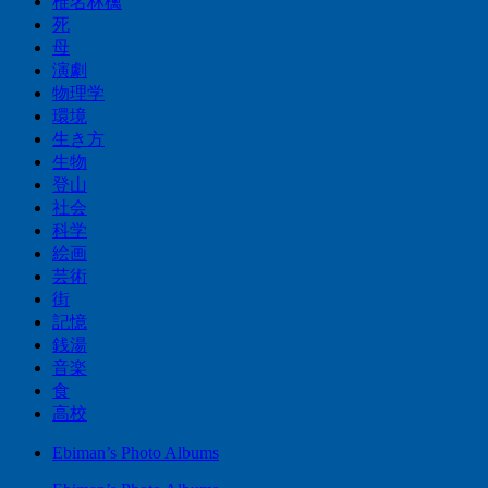
椎名林檎
死
母
演劇
物理学
環境
生き方
生物
登山
社会
科学
絵画
芸術
街
記憶
銭湯
音楽
食
高校
Ebiman’s Photo Albums