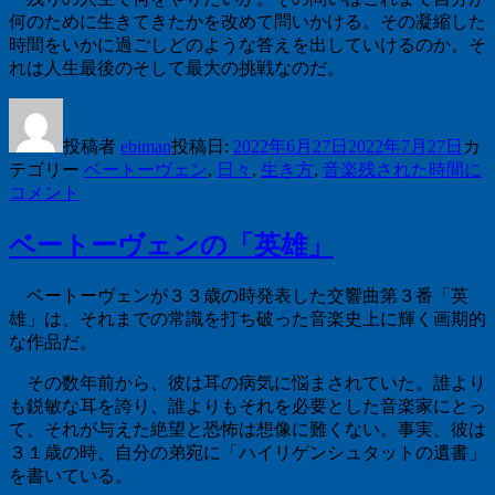
何のために生きてきたかを改めて問いかける。その凝縮した
時間をいかに過ごしどのような答えを出していけるのか。そ
れは人生最後のそして最大の挑戦なのだ。
投稿者
ebiman
投稿日:
2022年6月27日
2022年7月27日
カ
テゴリー
ベートーヴェン
,
日々
,
生き方
,
音楽
残された時間に
コメント
ベートーヴェンの「英雄」
ベートーヴェンが３３歳の時発表した交響曲第３番「英
雄」は、それまでの常識を打ち破った音楽史上に輝く画期的
な作品だ。
その数年前から、彼は耳の病気に悩まされていた。誰より
も鋭敏な耳を誇り、誰よりもそれを必要とした音楽家にとっ
て、それが与えた絶望と恐怖は想像に難くない。事実、彼は
３１歳の時、自分の弟宛に「ハイリゲンシュタットの遺書」
を書いている。