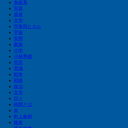
免疫系
写真
原発
大学
宇多田ヒカル
宇宙
実態
家族
小学
小林秀雄
意思
意識
戦争
戦後
政治
文学
日々
時間とは
本
村上春樹
格差