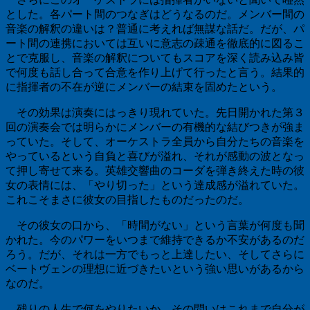
とした。各パート間のつなぎはどうなるのだ。メンバー間の
音楽の解釈の違いは？普通に考えれば無謀な話だ。だが、パ
ート間の連携においては互いに意志の疎通を徹底的に図るこ
とで克服し、音楽の解釈についてもスコアを深く読み込み皆
で何度も話し合って合意を作り上げて行ったと言う。結果的
に指揮者の不在が逆にメンバーの結束を固めたという。
その効果は演奏にはっきり現れていた。先日開かれた第３
回の演奏会では明らかにメンバーの有機的な結びつきが強ま
っていた。そして、オーケストラ全員から自分たちの音楽を
やっているという自負と喜びが溢れ、それが感動の波となっ
て押し寄せて来る。英雄交響曲のコーダを弾き終えた時の彼
女の表情には、「やり切った」という達成感が溢れていた。
これこそまさに彼女の目指したものだったのだ。
その彼女の口から、「時間がない」という言葉が何度も聞
かれた。今のパワーをいつまで維持できるか不安があるのだ
ろう。だが、それは一方でもっと上達したい、そしてさらに
ベートヴェンの理想に近づきたいという強い思いがあるから
なのだ。
残りの人生で何をやりたいか。その問いはこれまで自分が