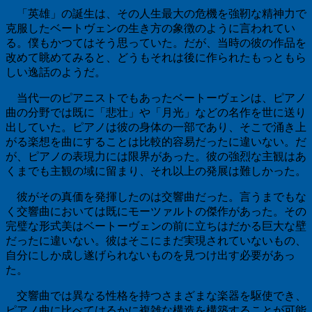
「英雄」の誕生は、その人生最大の危機を強靭な精神力で
克服したベートヴェンの生き方の象徴のように言われてい
る。僕もかつてはそう思っていた。だが、当時の彼の作品を
改めて眺めてみると、どうもそれは後に作られたもっともら
しい逸話のようだ。
当代一のピアニストでもあったベートーヴェンは、ピアノ
曲の分野では既に「悲壮」や「月光」などの名作を世に送り
出していた。ピアノは彼の身体の一部であり、そこで涌き上
がる楽想を曲にすることは比較的容易だったに違いない。だ
が、ピアノの表現力には限界があった。彼の強烈な主観はあ
くまでも主観の域に留まり、それ以上の発展は難しかった。
彼がその真価を発揮したのは交響曲だった。言うまでもな
く交響曲においては既にモーツァルトの傑作があった。その
完璧な形式美はベートーヴェンの前に立ちはだかる巨大な壁
だったに違いない。彼はそこにまだ実現されていないもの、
自分にしか成し遂げられないものを見つけ出す必要があっ
た。
交響曲では異なる性格を持つさまざまな楽器を駆使でき、
ピアノ曲に比べてはるかに複雑な構造を構築することが可能