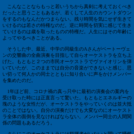
こんなことならもっと若いうちから真剣に考えておくべき
だったと思うこともあるが、若くして人生のカウントダウン
をするのもなんだかつまらない。残り時間を気にせず生きて
いけるのは若さの特権なのだ。逆に時間を切実に感じて生き
ていけるのは歳を取ったものの特権だ。人生にはその年齢に
よってやるべきことがある。
そうした中、最近、中学の同級生の
A
さんがベートーヴェ
ンの交響曲の全曲演奏を目指して自らオーケストラを立ち上
げた。もともと２つの市民オーケストラでヴァイオリンを弾
いていたが、このままでは自分の音楽ができないと感じ、思
い切って何人かの同士とともに知り合いに声をかけメンバー
を集めたのだ。
1
年ほど前、コロナ禍の真っ只中に最初の演奏会の案内を
受け取った時には正直言って驚いた。もともとエネルギーの
塊のような女性だが、オーケストラをやっていくのは並大抵
のことではない。自分の演奏だけでも大変なのにオーケスト
ラ全体の面倒を見なければならない。メンバー同士の人間関
係の問題もあるだろう。
さらにこのオーケストラには指揮者がいないと聞いて唖然