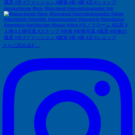
#monochrome #bnw #bnwmood #streetphotographer #str
さらに読み込む...