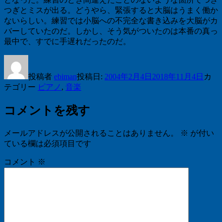
つぎとミスが出る。どうやら、緊張すると大脳はうまく働か
ないらしい。練習では小脳への不完全な書き込みを大脳がカ
バーしていたのだ。しかし、そう気がついたのは本番の真っ
最中で、すでに手遅れだったのだ。
投稿者
ebiman
投稿日:
2004年2月4日
2018年11月4日
カ
テゴリー
ピアノ
,
音楽
コメントを残す
メールアドレスが公開されることはありません。
※
が付い
ている欄は必須項目です
コメント
※