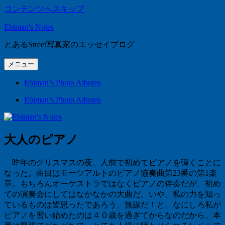
コンテンツへスキップ
Ebiman's Notes
とあるStreet写真家のエッセイブログ
メニュー
Ebiman’s Photo Albums
Ebiman’s Photo Albums
大人のピアノ
昨年のクリスマスの夜、人前で初めてピアノを弾くことに
なった。曲目はモーツアルトのピアノ協奏曲第
23
番の第
1
楽
章。もちろんオーケストラではなくピアノの伴奏だが、初め
ての演奏会にしてはなかなかの大曲だ。いや、私の力を知っ
ているものは皆思ったであろう、無謀だ！と。なにしろ私が
ピアノを習い始めたのは４０歳を過ぎてからなのだから。本