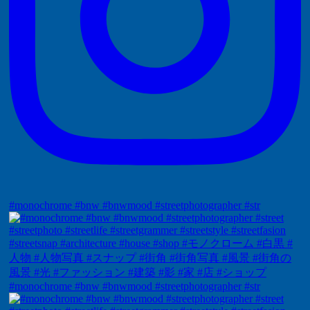
#monochrome #bnw #bnwmood #streetphotographer #str
#monochrome #bnw #bnwmood #streetphotographer #str