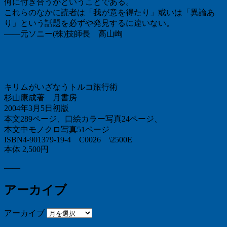
何に付き合うかということである。
これらのなかに読者は「我が意を得たり」或いは「異論あ
り」という話題を必ずや発見するに違いない。
――元ソニー(株)技師長 高山峋
キリムがいざなうトルコ旅行術
杉山康成著 月書房
2004年3月5日初版
本文289ページ、口絵カラー写真24ページ、
本文中モノクロ写真51ページ
ISBN4-901379-19-4 C0026 \2500E
本体 2,500円
——
アーカイブ
アーカイブ