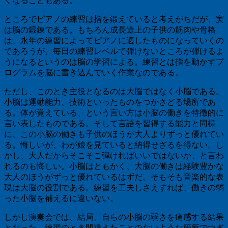
くなることもある。
ところでピアノの練習は指を鍛えていると考えがちだが、実
は脳の鍛錬である。もちろん成長途上の子供の筋肉や骨格
は、永年の練習によってピアノに適したものになっていくの
であろうが、毎日の練習レベルで弾けないところが弾けるよ
うになるというのは脳の学習による。練習とは指を動かすプ
ログラムを脳に書き込んでいく作業なのである。
ただし、このとき主役となるのは大脳ではなく小脳である。
小脳は運動能力、技術といったものをつかさどる場所であ
る。体が覚えている、という言い方は小脳の働きを特徴的に
言い表したものである。そして言語を習得する能力と同様
に、この小脳の働きも子供のほうが大人よりずっと優れてい
る。悔しいが、わが娘を見ていると納得せざるを得ない。し
かし、大人だからそこそこ弾ければいいではないか、と言わ
れるのも悔しい。小脳はともかく、大脳の働きは経験豊かな
大人のほうがずっと優れているはずだ。そもそも音楽的な表
現は大脳の役割である。練習を工夫しさえすれば、働きの弱
った小脳を補えるに違いない。
しかし演奏会では、結局、自らの小脳の弱さを痛感する結果
となった。練習のとき間違えたことのないような箇所でつぎ