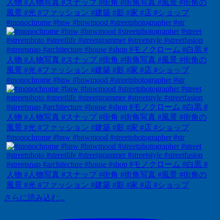
#monochrome #bnw #bnwmood #streetphotographer #str
#monochrome #bnw #bnwmood #streetphotographer #str
#monochrome #bnw #bnwmood #streetphotographer #str
さらに読み込む...