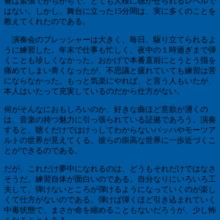
番は緊張でがちがちで、とても人様に聴かせられるレベルで
はない。しかし、舞台に立った
15
分間は、実に多くのことを
教えてくれたのである。
演奏会のプレッシャーは大きく、毎日、駆り立てられるよ
うに練習した。年末で仕事も忙しく、夜中の１時過ぎまで弾
くことも珍しくなかった。おかげで本番直前にとうとう指を
痛めてしまい青くなったが、不思議と疲れていても練習は苦
にならなかった。もっと気楽にやれば、と言う人もいたが、
本人はいたって充実しているのだから仕方がない。
何がそんなにおもしろいのか。好きな曲ほど意欲が湧くの
は、音楽の持つ魅力に引っ張られている証拠であろう。演奏
すると、聴くだけではけっしてわからないバッハやモーツア
ルトの世界が見えてくる。彼らの崇高な世界に一歩近づくこ
とができるのである。
だが、これだけ夢中になれるのは、どうもそれだけではなさ
そうだ。練習自体が面白いのである。自分なりにいろいろ工
夫して、弾けないところが弾けるようになっていくのが楽し
くて仕方がないのである。弾けば弾くほど引き込まれていく
中毒状態で、まさか命を縮めることもないだろうが、少し怖