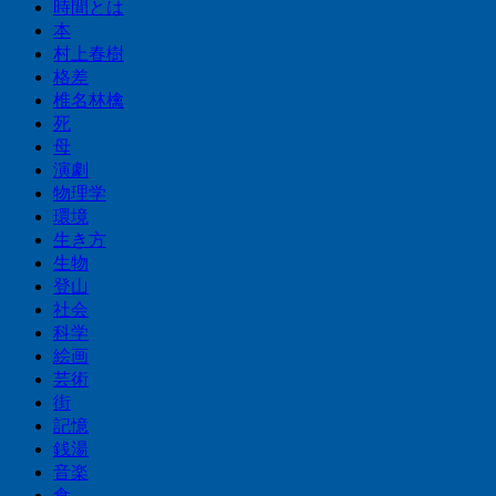
時間とは
本
村上春樹
格差
椎名林檎
死
母
演劇
物理学
環境
生き方
生物
登山
社会
科学
絵画
芸術
街
記憶
銭湯
音楽
食