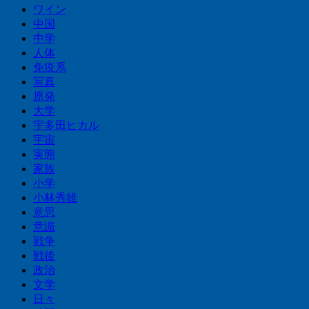
ワイン
中国
中学
人体
免疫系
写真
原発
大学
宇多田ヒカル
宇宙
実態
家族
小学
小林秀雄
意思
意識
戦争
戦後
政治
文学
日々