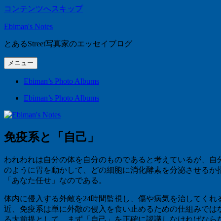
コンテンツへスキップ
Ebiman's Notes
とあるStreet写真家のエッセイブログ
メニュー
Ebiman’s Photo Albums
Ebiman’s Photo Albums
免疫系と「自己」
われわれは自分の体を自分のものであると考えているが、自
のように胃を動かして、どの細胞に消化酵素を分泌させるか
「あなた任せ」なのである。
体内に侵入する外敵を
24
時間監視し、傷や病気を治してくれ
近、免疫系は単に外敵の侵入を食い止めるための仕組みでは
る大前提として、まず「自己」を正確に認識しなければなら