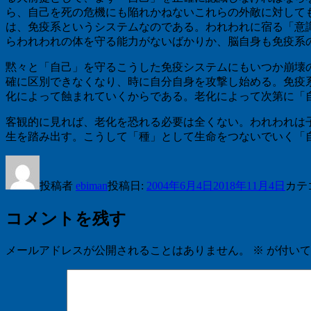
ら、自己を死の危機にも陥れかねないこれらの外敵に対して
は、免疫系というシステムなのである。われわれに宿る「意
らわれわれの体を守る能力がないばかりか、脳自身も免疫系
黙々と「自己」を守るこうした免疫システムにもいつか崩壊
確に区別できなくなり、時に自分自身を攻撃し始める。免疫
化によって蝕まれていくからである。老化によって次第に「
客観的に見れば、老化を恐れる必要は全くない。われわれは
生を踏み出す。こうして「種」として生命をつないでいく「
投稿者
ebiman
投稿日:
2004年6月4日
2018年11月4日
カテ
コメントを残す
メールアドレスが公開されることはありません。
※
が付いて