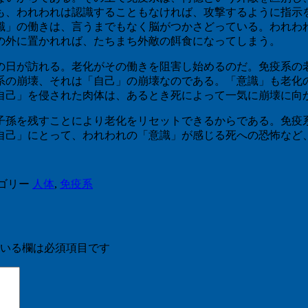
も、われわれは認識することもなければ、攻撃するように指示
識」の働きは、言うまでもなく脳がつかさどっている。われわ
の外に置かれれば、たちまち外敵の餌食になってしまう。
の日が訪れる。老化がその働きを阻害し始めるのだ。免疫系の
系の崩壊、それは「自己」の崩壊なのである。「意識」も老化
自己」を侵された肉体は、あるとき死によって一気に崩壊に向
子孫を残すことにより老化をリセットできるからである。免疫
自己」にとって、われわれの「意識」が感じる死への恐怖など
ゴリー
人体
,
免疫系
いる欄は必須項目です