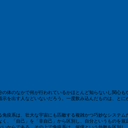
分の体のなかで何が行われているかほとんど知らないし関心も
指示を出す人などいないだろう。一度飲み込んだものは、とに
る免疫系は、壮大な宇宙にも匹敵する複雑かつ巧妙なシステム
なく、「自己」を「非自己」から区別し、自分というものを規
ないからである。その上で免疫系は、何億という外敵を区別し