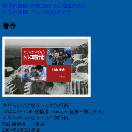
前
前の投稿:
子供に伝えたい登山の魅力
次
次の投稿:
「N」でのひととき
著作
キリムがいざなうトルコ旅行術
2014-4-11 12:45 投稿者: manager (記事一覧) [ 9hit ]
キリムがいざなうトルコ旅行術
杉山康成著 月書房
2004年3月5日初版