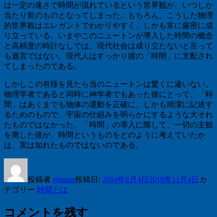
は一定の速さで時間が流れているという世界観が、いつしか
当たり前のものとなってしまった。もちろん、こうした物理
的世界観はエレガントでわかりやすく、しかも常に厳密に成
り立っている。いまやこのニュートンが導入した時間の概念
と高精度の時計なしでは、現代社会は成り立たないと言って
も過言ではない。現代人はすっかり彼の「時間」に支配され
てしまったのである。
しかしこの有様を見たら当のニュートンは驚くに違いない。
物理学者であると同時に神学者でもあった彼にとって、「時
間」はあくまでも物体の運動を正確に、しかも簡潔に記述す
るためのもので、宇宙の仕組みを明らかにするような大それ
たものではなかった。「時間」の導入に際して、一切の主観
を廃した彼が、時間というものをどのように考えていたか
は、実は知れたものではないのである。
投稿者
ebiman
投稿日:
2004年8月4日
2018年11月4日
カ
テゴリー
時間とは
コメントを残す