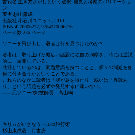
書籍名 生き方さがしという選択: 発見と考察のバリエーショ
ン
著者 杉山康成
出版社 小石川ユニット, 2010
ISBN 4270006277, 9784270006276
ページ数 236 ページ
ソニーを飛び出し、著者は何を見つけたのか？！
著者は、取り上げた幅広い話題に独自の洞察を、時には逆説
的に、展開している。
共通しているのは、問題意識を持つことと、個々の問題を如
何に付き合うかということである。
これらのなかに読者は「我が意を得たり」或いは「異論あ
り」という話題を必ずや発見するに違いない。
――元ソニー(株)技師長 高山峋
キリムがいざなうトルコ旅行術
杉山康成著 月書房