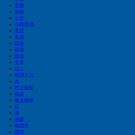
実態
家族
小学
小林秀雄
意思
意識
戦争
戦後
政治
文学
日々
時間とは
本
村上春樹
格差
椎名林檎
死
母
演劇
物理学
環境