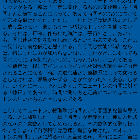
時間を刻んでいくのである。ここにはニュートンの巧妙なト
リックがある。彼は「一定に変化するものの変化量」を「時
間」と定義することによって、あえて時間そのものについて
の言及を避けたのだ。ただし、これだけでは物理法則として
は成り立たない。彼はもう一つ巧妙なトリックを使ってい
る。それは、正確に作られた時計は、宇宙のどこにおいて
も、同じ速さで針を動かし続けるというものである。これは
一見当たり前な仮定と思われる。全く同じ性能の時計なら
ば、特にそれに力が加わらない限り、それがどこにあっても
同じように時を刻むというのはもっともらしいことである。
この仮定は、後にアインシュタインの相対性理論の中で否定
されることになる。時計の進む速さは座標系によって変わる
としなければ、矛盾が生ずることがわかったのである。しか
し、いずれにせよ、それはあくまでニュートンの時間に対す
る「修正」であって、時間の測り方と定義についてはニュー
トンの用いたものと同じなのである。
こうしてニュートンは物理学に時間という客観的な量を導入
することに成功した。一旦「時間」が定義され、運動方程式
のなかの１変数として定められると、その数学的な取り扱い
やすさによって自然科学は急速に進歩を遂げた。天才ニュー
トンの慧眼はまさに恐るべしと言えるが、同時にこの宇宙に