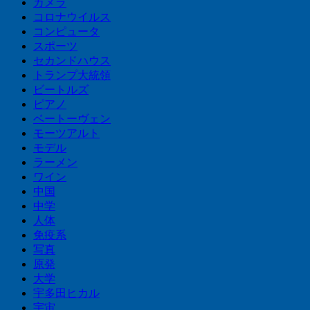
カメラ
コロナウイルス
コンピュータ
スポーツ
セカンドハウス
トランプ大統領
ビートルズ
ピアノ
ベートーヴェン
モーツアルト
モデル
ラーメン
ワイン
中国
中学
人体
免疫系
写真
原発
大学
宇多田ヒカル
宇宙