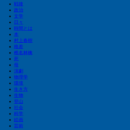
戦後
政治
文学
日々
時間とは
本
村上春樹
格差
椎名林檎
死
母
演劇
物理学
環境
生き方
生物
登山
社会
科学
絵画
芸術