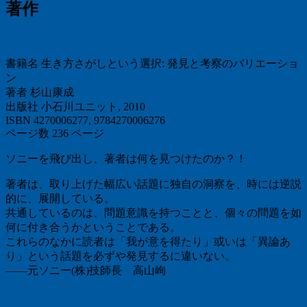
著作
書籍名 生き方さがしという選択: 発見と考察のバリエーショ
ン
著者 杉山康成
出版社 小石川ユニット, 2010
ISBN 4270006277, 9784270006276
ページ数 236 ページ
ソニーを飛び出し、著者は何を見つけたのか？！
著者は、取り上げた幅広い話題に独自の洞察を、時には逆説
的に、展開している。
共通しているのは、問題意識を持つことと、個々の問題を如
何に付き合うかということである。
これらのなかに読者は「我が意を得たり」或いは「異論あ
り」という話題を必ずや発見するに違いない。
――元ソニー(株)技師長 高山峋