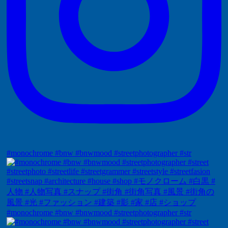
#monochrome #bnw #bnwmood #streetphotographer #str
#monochrome #bnw #bnwmood #streetphotographer #str