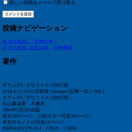
新しい投稿をメールで受け取る
投稿ナビゲーション
前
前の投稿:
「本棚の本」
次
次の投稿:
生涯の師 小林秀雄
著作
キリムがいざなうトルコ旅行術
2014-4-11 12:45 投稿者: manager (記事一覧) [ 9hit ]
キリムがいざなうトルコ旅行術
杉山康成著 月書房
2004年3月5日初版
本文289ページ、口絵カラー写真24ページ、
本文中モノクロ写真51ページ
ISBN4-901379-19-4 C0026 \2500E