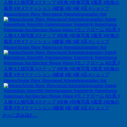
#monochrome #bnw #bnwmood #streetphotographer #str
#monochrome #bnw #bnwmood #streetphotographer #str
#monochrome #bnw #bnwmood #streetphotographer #str
さらに読み込む...