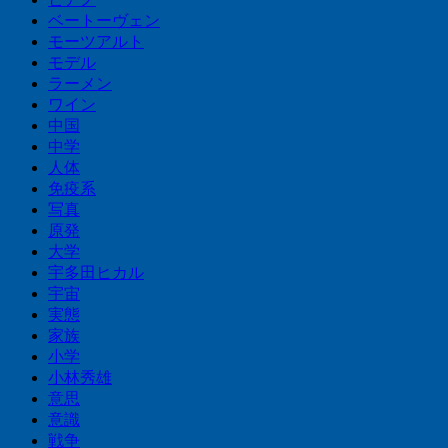
ベートーヴェン
モーツアルト
モデル
ラーメン
ワイン
中国
中学
人体
免疫系
写真
原発
大学
宇多田ヒカル
宇宙
実態
家族
小学
小林秀雄
意思
意識
戦争