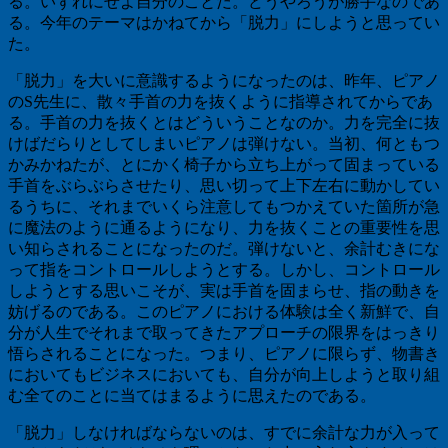
る。いずれにせよ自分のことだ。どうやろうが勝手なのであ
る。今年のテーマはかねてから「脱力」にしようと思ってい
た。
「脱力」を大いに意識するようになったのは、昨年、ピアノ
の
S
先生に、散々手首の力を抜くように指導されてからであ
る。手首の力を抜くとはどういうことなのか。力を完全に抜
けばだらりとしてしまいピアノは弾けない。当初、何ともつ
かみかねたが、とにかく椅子から立ち上がって固まっている
手首をぶらぶらさせたり、思い切って上下左右に動かしてい
るうちに、それまでいくら注意してもつかえていた箇所が急
に魔法のように通るようになり、力を抜くことの重要性を思
い知らされることになったのだ。弾けないと、余計むきにな
って指をコントロールしようとする。しかし、コントロール
しようとする思いこそが、実は手首を固まらせ、指の動きを
妨げるのである。このピアノにおける体験は全く新鮮で、自
分が人生でそれまで取ってきたアプローチの限界をはっきり
悟らされることになった。つまり、ピアノに限らず、物書き
においてもビジネスにおいても、自分が向上しようと取り組
む全てのことに当てはまるように思えたのである。
「脱力」しなければならないのは、すでに余計な力が入って