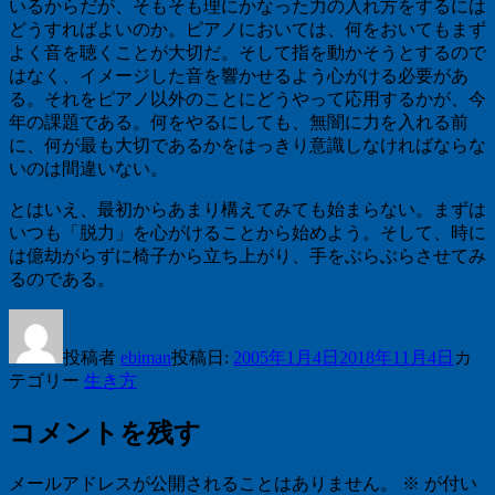
いるからだが、そもそも理にかなった力の入れ方をするには
どうすればよいのか。ピアノにおいては、何をおいてもまず
よく音を聴くことが大切だ。そして指を動かそうとするので
はなく、イメージした音を響かせるよう心がける必要があ
る。それをピアノ以外のことにどうやって応用するかが、今
年の課題である。何をやるにしても、無闇に力を入れる前
に、何が最も大切であるかをはっきり意識しなければならな
いのは間違いない。
とはいえ、最初からあまり構えてみても始まらない。まずは
いつも「脱力」を心がけることから始めよう。そして、時に
は億劫がらずに椅子から立ち上がり、手をぶらぶらさせてみ
るのである。
投稿者
ebiman
投稿日:
2005年1月4日
2018年11月4日
カ
テゴリー
生き方
コメントを残す
メールアドレスが公開されることはありません。
※
が付い