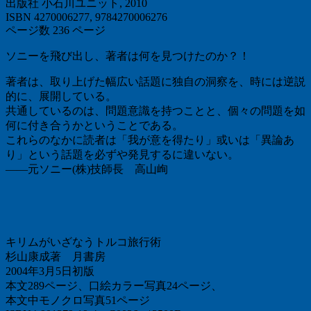
出版社 小石川ユニット, 2010
ISBN 4270006277, 9784270006276
ページ数 236 ページ
ソニーを飛び出し、著者は何を見つけたのか？！
著者は、取り上げた幅広い話題に独自の洞察を、時には逆説
的に、展開している。
共通しているのは、問題意識を持つことと、個々の問題を如
何に付き合うかということである。
これらのなかに読者は「我が意を得たり」或いは「異論あ
り」という話題を必ずや発見するに違いない。
――元ソニー(株)技師長 高山峋
キリムがいざなうトルコ旅行術
杉山康成著 月書房
2004年3月5日初版
本文289ページ、口絵カラー写真24ページ、
本文中モノクロ写真51ページ