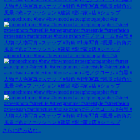
#monochrome #bnw #bnwmood #streetphotographer #str
#monochrome #bnw #bnwmood #streetphotographer #str
#monochrome #bnw #bnwmood #streetphotographer #str
さらに読み込む...