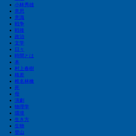
小林秀雄
意思
意識
戦争
戦後
政治
文学
日々
時間とは
本
村上春樹
格差
椎名林檎
死
母
演劇
物理学
環境
生き方
生物
登山