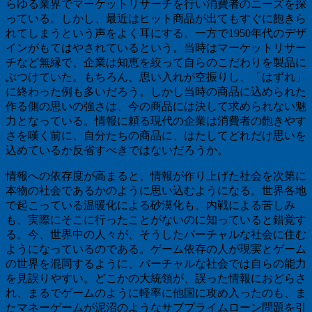
らゆる業界でマーケットリサーチを行い消費者のニーズを探
っている。しかし、最近はヒット商品が出てもすぐに飽きら
れてしまうという声をよく耳にする。一方で
1950
年代のデザ
インがもてはやされているという。当時はマーケットリサー
チなど無縁で、企業は知恵を絞って自らのこだわりを製品に
ぶつけていた。もちろん、思い入れが空振りし、「はずれ」
に終わった例も多いだろう。しかし当時の商品に込められた
作る側の思いの強さは、今の商品には決して求められない魅
力となっている。情報に頼る現代の企業は消費者の飽きやす
さを嘆く前に、自分たちの商品に、はたしてどれだけ思いを
込めているか反省すべきではないだろうか。
情報への依存度が高まると、情報が作り上げた社会を次第に
本物の社会であるかのように思い込むようになる。世界各地
で起こっている温暖化による砂漠化も、内戦による苦しみ
も、実際にそこに行ったことがないのに知っていると錯覚す
る。今、世界中の人々が、そうしたバーチャルな社会に住む
ようになっているのである。ゲーム依存の人が現実とゲーム
の世界を混同するように、バーチャルな社会では自らの能力
を見誤りやすい。どこかの大統領が、誤った情報におどらさ
れ、まるでゲームのように軽率に他国に攻め入ったのも、ま
たマネーゲームが泥沼のようなサブプライムローン問題を引