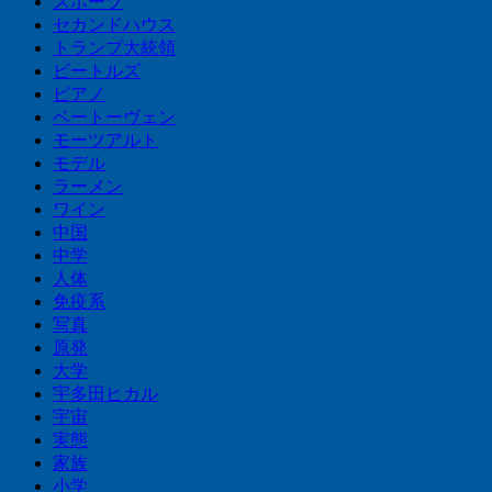
スポーツ
セカンドハウス
トランプ大統領
ビートルズ
ピアノ
ベートーヴェン
モーツアルト
モデル
ラーメン
ワイン
中国
中学
人体
免疫系
写真
原発
大学
宇多田ヒカル
宇宙
実態
家族
小学