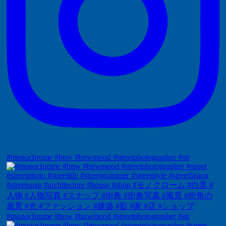
#monochrome #bnw #bnwmood #streetphotographer #str
#monochrome #bnw #bnwmood #streetphotographer #str