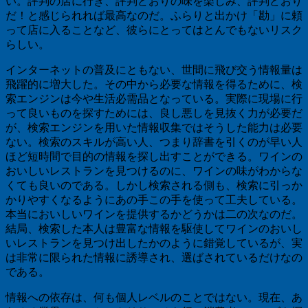
い。評判の店に行き、評判どおりの味を楽しみ、評判どおり
だ！と感じられれば最高なのだ。ふらりと出かけ「勘」に頼
って店に入ることなど、彼らにとってはとんでもないリスク
らしい。
インターネットの普及にともない、世間に飛び交う情報量は
飛躍的に増大した。その中から必要な情報を得るために、検
索エンジンは今や生活必需品となっている。実際に現場に行
って良いものを探すためには、良し悪しを見抜く力が必要だ
が、検索エンジンを用いた情報収集ではそうした能力は必要
ない。検索のスキルが高い人、つまり辞書を引くのが早い人
ほど短時間で目的の情報を探し出すことができる。ワインの
おいしいレストランを見つけるのに、ワインの味がわからな
くても良いのである。しかし検索される側も、検索に引っか
かりやすくなるようにあの手この手を使って工夫している。
本当においしいワインを提供するかどうかは二の次なのだ。
結局、検索した本人は豊富な情報を駆使してワインのおいし
いレストランを見つけ出したかのように錯覚しているが、実
は非常に限られた情報に誘導され、選ばされているだけなの
である。
情報への依存は、何も個人レベルのことではない。現在、あ