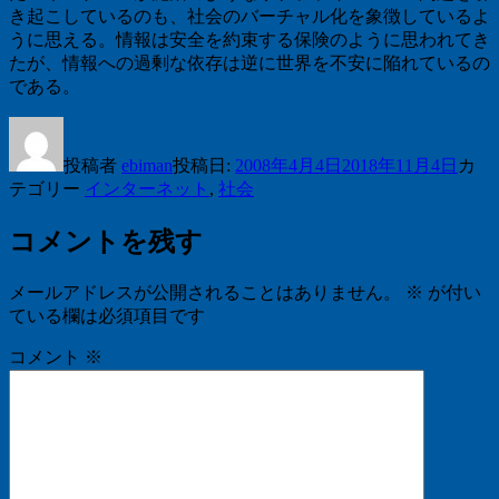
き起こしているのも、社会のバーチャル化を象徴しているよ
うに思える。情報は安全を約束する保険のように思われてき
たが、情報への過剰な依存は逆に世界を不安に陥れているの
である。
投稿者
ebiman
投稿日:
2008年4月4日
2018年11月4日
カ
テゴリー
インターネット
,
社会
コメントを残す
メールアドレスが公開されることはありません。
※
が付い
ている欄は必須項目です
コメント
※