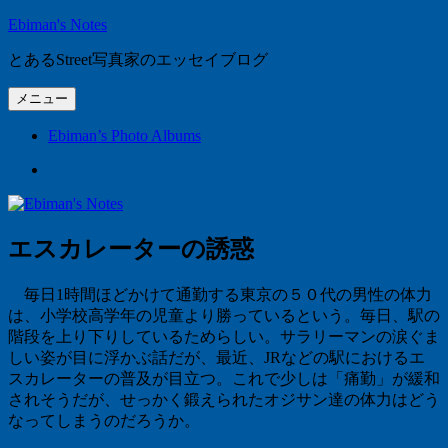
コ
Ebiman's Notes
ン
とあるStreet写真家のエッセイブログ
テ
ン
メニュー
ツ
へ
Ebiman’s Photo Albums
ス
Ebiman’s
キ
Photo
ッ
Albums
プ
エスカレーターの誘惑
毎日
1
時間ほどかけて通勤する東京の５０代の男性の体力
は、小学校高学年の児童より勝っているという。毎日、駅の
階段を上り下りしているためらしい。サラリーマンの涙ぐま
しい姿が目に浮かぶ話だが、最近、
JR
などの駅におけるエ
スカレーターの普及が目立つ。これで少しは「痛勤」が緩和
されそうだが、せっかく鍛えられたオジサン達の体力はどう
なってしまうのだろうか。