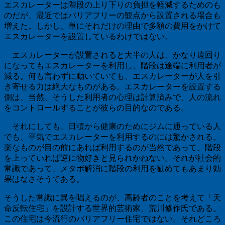
エスカレーターは階段の上り下りの負担を軽減するためのも
のだが、最近ではバリアフリーの観点から設置される場合も
増えた。しかし、単にそれだけの理由で多額の費用をかけて
エスカレーターを設置しているわけではない。
エスカレーターが設置されると大半の人は、かなり遠回り
になってもエスカレーターを利用し、階段は途端に利用者が
減る。何も言わずに動いていても、エスカレーターが人を引
き寄せる力は絶大なものがある。エスカレーターを設置する
側は、当然、そうした利用者の心理は計算済みで、人の流れ
をコントロールすることが彼らの目的なのである。
それにしても、日頃から健康のためにジムに通っている人
でも、平気でエスカレーターを利用するのには驚かされる。
楽なものが目の前にあれば利用するのが当然であって、階段
を上っていれば逆に物好きと見られかねない。それが社会的
常識であって、メタボ解消に階段の利用を勧めてもあまり効
果はなさそうである。
そうした常識に異を唱えるのが、高齢者のことを考えて「天
命反転住宅」を設計する世界的芸術家、荒川修作氏である。
この住宅は今流行のバリアフリー住宅ではない。それどころ