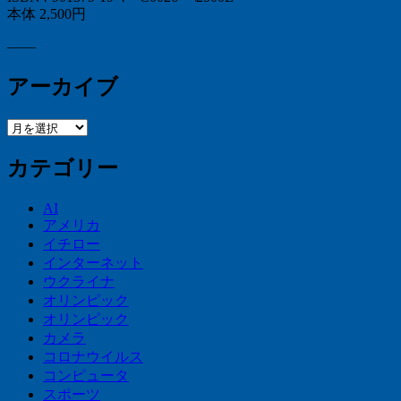
本体 2,500円
——
アーカイブ
ア
ー
カテゴリー
カ
イ
ブ
AI
アメリカ
イチロー
インターネット
ウクライナ
オリンピック
オリンピック
カメラ
コロナウイルス
コンピュータ
スポーツ