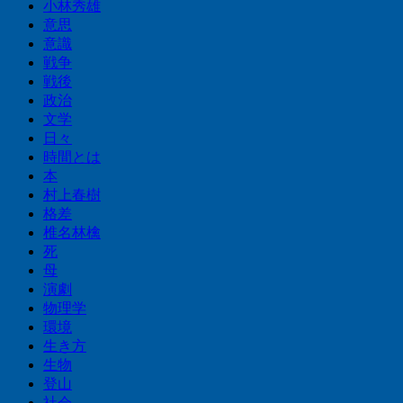
小林秀雄
意思
意識
戦争
戦後
政治
文学
日々
時間とは
本
村上春樹
格差
椎名林檎
死
母
演劇
物理学
環境
生き方
生物
登山
社会