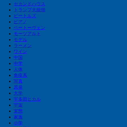
セカンドハウス
トランプ大統領
ビートルズ
ピアノ
ベートーヴェン
モーツアルト
モデル
ラーメン
ワイン
中国
中学
人体
免疫系
写真
原発
大学
宇多田ヒカル
宇宙
実態
家族
小学