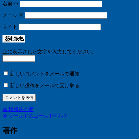
名前
※
メール
※
サイト
上に表示された文字を入力してください。
新しいコメントをメールで通知
新しい投稿をメールで受け取る
前
前
情報依存症
投
の
次
次
グールドのゴールドベルク
稿
投
の
稿:
投
著作
ナ
稿: