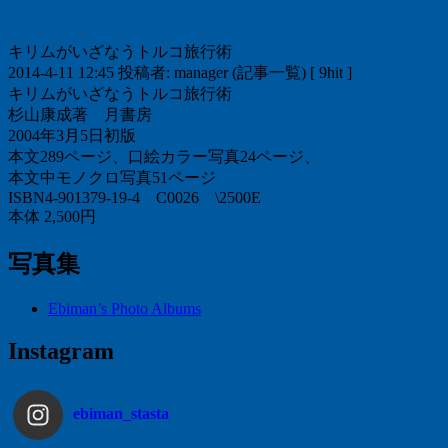
ビ
ゲ
キリムがいざなうトルコ旅行術
ー
2014-4-11 12:45 投稿者: manager (記事一覧) [ 9hit ]
キリムがいざなうトルコ旅行術
シ
杉山康成著 月書房
ョ
2004年3月5日初版
本文289ページ、口絵カラー写真24ページ、
ン
本文中モノクロ写真51ページ
ISBN4-901379-19-4 C0026 \2500E
本体 2,500円
写真集
Ebiman’s Photo Albums
Instagram
ebiman_stasta