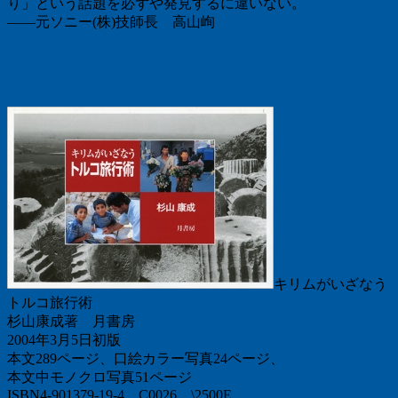
り」という話題を必ずや発見するに違いない。
――元ソニー(株)技師長 高山峋
キリムがいざなう
トルコ旅行術
杉山康成著 月書房
2004年3月5日初版
本文289ページ、口絵カラー写真24ページ、
本文中モノクロ写真51ページ
ISBN4-901379-19-4 C0026 \2500E