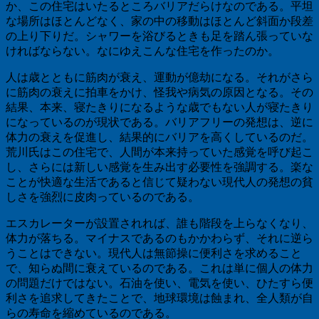
か、この住宅はいたるところバリアだらけなのである。平坦
な場所はほとんどなく、家の中の移動はほとんど斜面か段差
の上り下りだ。シャワーを浴びるときも足を踏ん張っていな
ければならない。なにゆえこんな住宅を作ったのか。
人は歳とともに筋肉が衰え、運動が億劫になる。それがさら
に筋肉の衰えに拍車をかけ、怪我や病気の原因となる。その
結果、本来、寝たきりになるような歳でもない人が寝たきり
になっているのが現状である。バリアフリーの発想は、逆に
体力の衰えを促進し、結果的にバリアを高くしているのだ。
荒川氏はこの住宅で、人間が本来持っていた感覚を呼び起こ
し、さらには新しい感覚を生み出す必要性を強調する。楽な
ことが快適な生活であると信じて疑わない現代人の発想の貧
しさを強烈に皮肉っているのである。
エスカレーターが設置されれば、誰も階段を上らなくなり、
体力が落ちる。マイナスであるのもかかわらず、それに逆ら
うことはできない。現代人は無節操に便利さを求めること
で、知らぬ間に衰えているのである。これは単に個人の体力
の問題だけではない。石油を使い、電気を使い、ひたすら便
利さを追求してきたことで、地球環境は蝕まれ、全人類が自
らの寿命を縮めているのである。