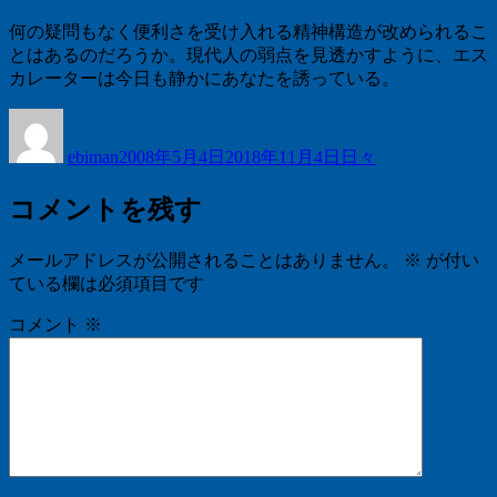
何の疑問もなく便利さを受け入れる精神構造が改められるこ
とはあるのだろうか。現代人の弱点を見透かすように、エス
カレーターは今日も静かにあなたを誘っている。
投
投
カ
稿
稿
テ
ebiman
2008年5月4日
2018年11月4日
日々
者
日:
ゴ
リ
コメントを残す
ー
メールアドレスが公開されることはありません。
※
が付い
ている欄は必須項目です
コメント
※