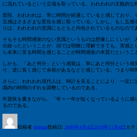
に流れているという立場を取っている。われわれの主観的な
普段、われわれは、常に時間が経過していると感じており、
五感はさまざまな変化を感じ取っている。しかし、もし五感
りは、われわれの意識にもともと内包されているものなので
そもそも時間感覚のない意識というものは想像しにくいが、
分経ったということが、頭では明瞭に理解できても、実感と
ら未来に至る時間を感じることが時間感覚の本質だというこ
しかも、「あと何分」という感覚は、単にあと何分という感
り、逆に長く感じて余裕があるなどと感じている。つまり時
さらに、われわれ現代人は、時計を見ることにより、一定に
識内の時間のずれを調整しているのである。
年賀状を書きながら、「年々一年が短くなっているように感
るのである。
投稿者
ebiman
投稿日:
2009年4月4日
2018年11月4日
カテ