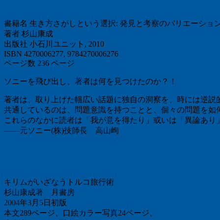
書籍名 生き方さがしという選択: 発見と考察のバリエーショ
著者 杉山康成
出版社 小石川ユニット, 2010
ISBN 4270006277, 9784270006276
ページ数 236 ページ
ソニーを飛び出し、著者は何を見つけたのか？！
著者は、取り上げた幅広い話題に独自の洞察を、時には逆説
共通しているのは、問題意識を持つことと、個々の問題を如
これらのなかに読者は「我が意を得たり」或いは「異論あり
――元ソニー(株)技師長 高山峋
キリムがいざなうトルコ旅行術
杉山康成著 月書房
2004年3月5日初版
本文289ページ、口絵カラー写真24ページ、