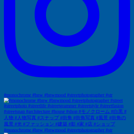
#monochrome #bnw #bnwmood #streetphotographer #str
#monochrome #bnw #bnwmood #streetphotographer #str