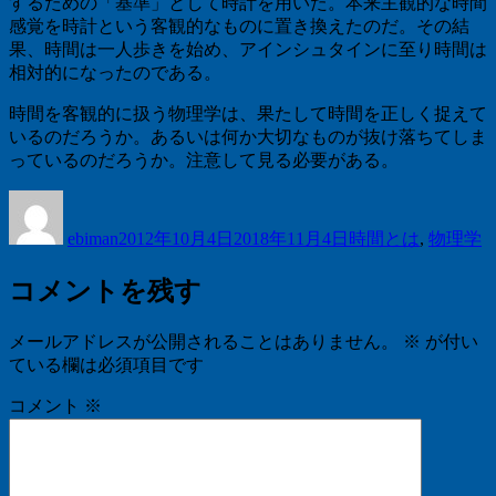
するための「基準」として時計を用いた。本来主観的な時間
感覚を時計という客観的なものに置き換えたのだ。その結
果、時間は一人歩きを始め、アインシュタインに至り時間は
相対的になったのである。
時間を客観的に扱う物理学は、果たして時間を正しく捉えて
いるのだろうか。あるいは何か大切なものが抜け落ちてしま
っているのだろうか。注意して見る必要がある。
投
投
カ
稿
稿
テ
ebiman
2012年10月4日
2018年11月4日
時間とは
,
物理学
者
日:
ゴ
リ
コメントを残す
ー
メールアドレスが公開されることはありません。
※
が付い
ている欄は必須項目です
コメント
※