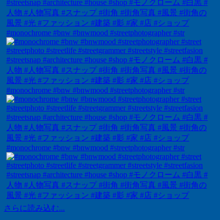
#monochrome #bnw #bnwmood #streetphotographer #str
#monochrome #bnw #bnwmood #streetphotographer #str
#monochrome #bnw #bnwmood #streetphotographer #str
さらに読み込む...