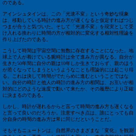
のである。
アインシュタインは、この「光速不変」という奇妙な現象
は、移動している時計の進み方が遅くなると仮定すればつじ
つまが合うと気づいた。そして「光速不変」を現実として受
け入れる換わりに時間の方が相対的に変化する相対性理論を
作り上げたのである。
こうして時間は宇宙空間に無数に存在することになった。地
球上で人が着けている腕時計は全て進み方が異なる。自分が
生きた
50
年間に自分の親は
10
年しか生きておらず、親のほう
が若くなってしまうというようなことも理論的には起こり得
る。これは決して時間がでたらめに進むということではな
い。自分の時計と他人の時計の進み方の相関は、お互いが相
対的にどのような速度で動いて来たか、その履歴により正確
に決まるのである。
しかし、時計が遅れるからと言って時間の進み方も遅くなる
と言って良いのだろうか。注意すべき点は、誰にとっても自
分自身の時間の進み方は常に同じだということだ。
そもそもニュートンは、自然界のさまざまな「変化」を観測