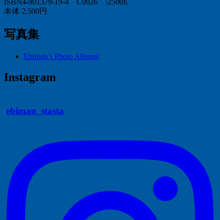
ISBN4-901379-19-4 C0026 \2500E
本体 2,500円
写真集
Ebiman’s Photo Albums
Instagram
ebiman_stasta