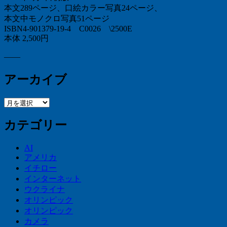
本文289ページ、口絵カラー写真24ページ、
本文中モノクロ写真51ページ
ISBN4-901379-19-4 C0026 \2500E
本体 2,500円
——
アーカイブ
ア
ー
カテゴリー
カ
イ
ブ
AI
アメリカ
イチロー
インターネット
ウクライナ
オリンピック
オリンピック
カメラ