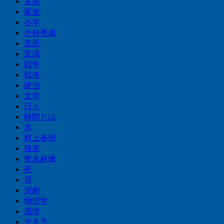
実態
家族
小学
小林秀雄
意思
意識
戦争
戦後
政治
文学
日々
時間とは
本
村上春樹
格差
椎名林檎
死
母
演劇
物理学
環境
生き方