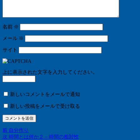
名前
※
メール
※
サイト
上に表示された文字を入力してください。
新しいコメントをメールで通知
新しい投稿をメールで受け取る
前
前
自分作り
投
の
次
次
時間とは何か２－時間の相対性