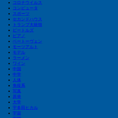
コロナウイルス
コンピュータ
スポーツ
セカンドハウス
トランプ大統領
ビートルズ
ピアノ
ベートーヴェン
モーツアルト
モデル
ラーメン
ワイン
中国
中学
人体
免疫系
写真
原発
大学
宇多田ヒカル
宇宙