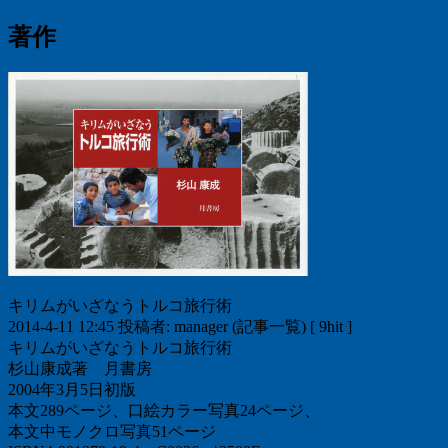
稿
投
の
稿:
投
著作
ナ
稿:
ビ
ゲ
ー
シ
ョ
ン
キリムがいざなうトルコ旅行術
2014-4-11 12:45 投稿者: manager (記事一覧) [ 9hit ]
キリムがいざなうトルコ旅行術
杉山康成著 月書房
2004年3月5日初版
本文289ページ、口絵カラー写真24ページ、
本文中モノクロ写真51ページ