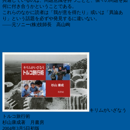
共通しているのは、問題意識を持つことと、個々の問題を如
何に付き合うかということである。
これらのなかに読者は「我が意を得たり」或いは「異論あ
り」という話題を必ずや発見するに違いない。
――元ソニー(株)技師長 高山峋
キリムがいざなう
トルコ旅行術
杉山康成著 月書房
2004年3月5日初版