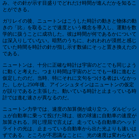
み、その針が示す目盛りでどれだけ時間が進んだかを知るこ
とができる。
ガリレイの後、ニュートンはこうした時計の動きと物体の動
きの「比」を取ることで速度という概念を導入し、運動を数
学的に扱うことに成功した。彼は時間が何であるかについて
は深入りしていない。暗黙のうちに、われわれが漠然と感じ
ていた時間を時計の針が指し示す数値にそっと置き換えたの
である。
ニュートンは、十分に正確な時計は宇宙のどこでも同じよう
に動くと考えた。つまり時間は宇宙のどこでも一様に進むと
仮定したのだ。当時、特にそれに文句をつける者はいなかっ
た。しかし
250
年後、アインシュタインはニュートンの仮定
が誤りであると主張した。動いている時計と止まっている時
計では進む速さが異なるのだ。
ニュートン力学では、速度の加算側が成り立つ。ダルビッシ
ュが自動車に乗って投げた球は、彼の球速に自動車の速度が
加算される。同じ理屈で言えば、走っている自動車のヘッド
ライトの光は、止まっている自動車から出た光よりも速いは
ずである。ところが不思議なことに、光の速度は変わらない