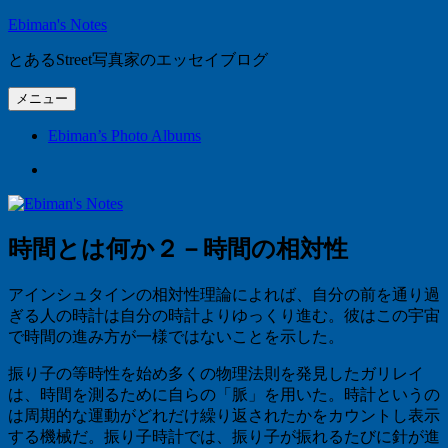
コ
Ebiman's Notes
ン
とあるStreet写真家のエッセイブログ
テ
ン
メニュー
ツ
へ
Ebiman’s Photo Albums
ス
Ebiman’s
キ
Photo
ッ
Albums
プ
時間とは何か２－時間の相対性
アインシュタインの相対性理論によれば、自分の前を通り過
ぎる人の時計は自分の時計よりゆっくり進む。彼はこの宇宙
で時間の進み方が一様ではないことを示した。
振り子の等時性を始め多くの物理法則を発見したガリレイ
は、時間を測るために自らの「脈」を用いた。時計というの
は周期的な運動がどれだけ繰り返されたかをカウントし表示
する機械だ。振り子時計では、振り子が振れるたびに針が進