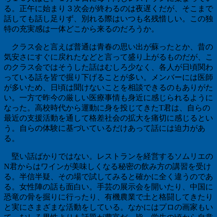
る。正午に始まり３次会が終わるのは夜遅くだが、そこまで
話しても話し足りず、別れる際はいつも名残惜しい。この独
特の充実感は一体どこから来るのだろうか。
クラス会と言えば普通は青春の思い出が蘇ったとか、昔の
気安さにすぐに戻れたなどと言って盛り上がるものだが、こ
のクラス会ではそうした話はむしろ少なく、各人が日頃関わ
っている話を皆で掘り下げることが多い。メンバーには医師
が多いため、日頃は聞けないことを相談できるのもありがた
い。一方で昨今の厳しい医療事情も身近に感じられるように
なった。高校時代から運動に身を投じてきたT君は、自らの
最近の支援活動を通して格差社会の拡大を痛切に感じるとい
う。自らの体験に基づいているだけあって話には迫力があ
る。
堅い話ばかりではない。レストランを経営するソムリエの
N君からはワインが美味しくなる秘密の飲み方の講習を受け
る。半信半疑、その場で試してみると確かに全く違うのであ
る。女性陣の話も面白い。手芸の展示会を開いたり、中国に
恐竜の骨を掘りに行ったり、有機農業で土と格闘してきたり
と実にさまざまな活動をしている。なかにはプロの画家もい