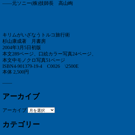
――元ソニー(株)技師長 高山峋
キリムがいざなうトルコ旅行術
杉山康成著 月書房
2004年3月5日初版
本文289ページ、口絵カラー写真24ページ、
本文中モノクロ写真51ページ
ISBN4-901379-19-4 C0026 \2500E
本体 2,500円
——
アーカイブ
アーカイブ
カテゴリー