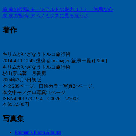
前
前の投稿:
モーツアルトの魅力（７） 無垢な心
次
次の投稿:
アベノミクスに見る危うさ
著作
キリムがいざなうトルコ旅行術
2014-4-11 12:45 投稿者: manager (記事一覧) [ 9hit ]
キリムがいざなうトルコ旅行術
杉山康成著 月書房
2004年3月5日初版
本文289ページ、口絵カラー写真24ページ、
本文中モノクロ写真51ページ
ISBN4-901379-19-4 C0026 \2500E
本体 2,500円
写真集
Ebiman’s Photo Albums