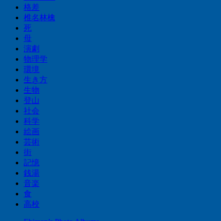
格差
椎名林檎
死
母
演劇
物理学
環境
生き方
生物
登山
社会
科学
絵画
芸術
街
記憶
銭湯
音楽
食
高校