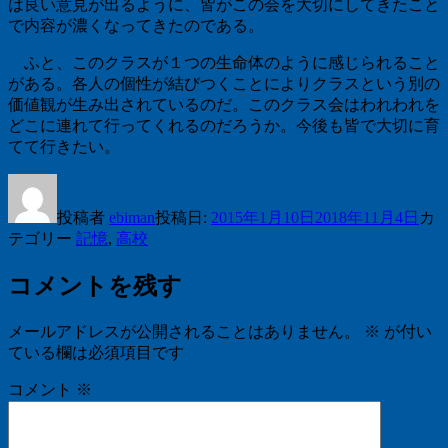
は良い意見が出るように、皆がこの会を大切にしてきたこと
で内容が濃くなってきたのである。
ふと、このクラスが１つの生命体のように感じられること
がある。各人の個性が結びつくことによりクラスという別の
価値観が生み出されているのだ。このクラス会はわれわれを
どこに連れて行ってくれるのだろうか。今後も皆で大切に育
てて行きたい。
投稿者
ebiman
投稿日:
2015年1月10日
2018年11月4日
カ
テゴリー
記憶
,
高校
コメントを残す
メールアドレスが公開されることはありません。
※
が付い
ている欄は必須項目です
コメント
※