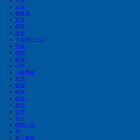
中学
人体
免疫系
写真
原発
大学
宇多田ヒカル
宇宙
実態
家族
小学
小林秀雄
意思
意識
戦争
戦後
政治
文学
日々
時間とは
本
村上春樹