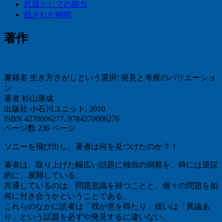
武器としての脱力
残された時間
著作
書籍名 生き方さがしという選択: 発見と考察のバリエーショ
ン
著者 杉山康成
出版社 小石川ユニット, 2010
ISBN 4270006277, 9784270006276
ページ数 236 ページ
ソニーを飛び出し、著者は何を見つけたのか？！
著者は、取り上げた幅広い話題に独自の洞察を、時には逆説
的に、展開している。
共通しているのは、問題意識を持つことと、個々の問題を如
何に付き合うかということである。
これらのなかに読者は「我が意を得たり」或いは「異論あ
り」という話題を必ずや発見するに違いない。