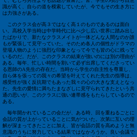
て、むしろ男性よりも話題が豊富だ。皆、学生の頃から自意
識が高く、自らの道を模索していたが、今でもその生き方に
は力強さがある。
このクラス会が高３ではなく高１のものであるのは面白
い。高校入学当時は中学時代に比べ少し広い世界に踏み出し
たばかりで、新たなクラスメイトが一体どんな人間なのか誰
もが緊張して見守っていた。そのため各人の個性がドラマの
登場人物のように強烈な印象となって今でも皆の心に残って
いるのだ。だが、このクラスの結束が強いのには別の理由が
ある。毎年、忙しい時間を割いて必ず出席してくださってい
る恩師のA先生の存在だ。当時から学生の自主性を尊重し、
自ら体を張っての我々の希望を叶えてくれた先生の指導は、
感受性が強く反抗期でもあった我々の心の大きな支えとなっ
た。先生の愛情に満ちたまなざしに見守られてきたという共
通の思いが、このクラスに強い連帯感をもたらしているので
ある。
毎年開かれているこの会だが、ある時、回を重ねるごとに
会話の質が上がっていることに気がついた。次第に互いの理
解が深まってきたことに加え、皆が会話の質を高めようと無
意識のうちに努力している結果ではなかろうか。良い会議で