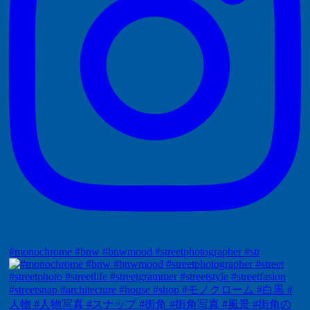
#monochrome #bnw #bnwmood #streetphotographer #str