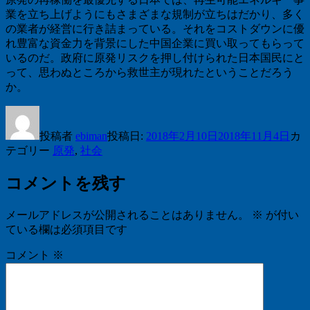
業を立ち上げようにもさまざまな規制が立ちはだかり、多く
の業者が経営に行き詰まっている。それをコストダウンに優
れ豊富な資金力を背景にした中国企業に買い取ってもらって
いるのだ。政府に原発リスクを押し付けられた日本国民にと
って、思わぬところから救世主が現れたということだろう
か。
投稿者
ebiman
投稿日:
2018年2月10日
2018年11月4日
カ
テゴリー
原発
,
社会
コメントを残す
メールアドレスが公開されることはありません。
※
が付い
ている欄は必須項目です
コメント
※