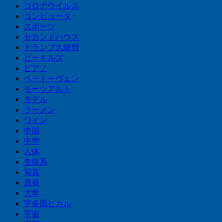
コロナウイルス
コンピュータ
スポーツ
セカンドハウス
トランプ大統領
ビートルズ
ピアノ
ベートーヴェン
モーツアルト
モデル
ラーメン
ワイン
中国
中学
人体
免疫系
写真
原発
大学
宇多田ヒカル
宇宙