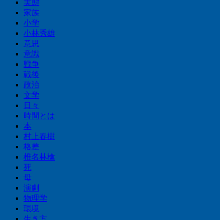
実態
家族
小学
小林秀雄
意思
意識
戦争
戦後
政治
文学
日々
時間とは
本
村上春樹
格差
椎名林檎
死
母
演劇
物理学
環境
生き方