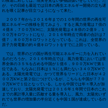
の推進に対しては、現実を見ない夢物語扱いをしていた。だ
が、その日経も最近では日本の再生エネルギー開発の立ち遅
れを嘆く記事が目立つようになって来た。
２００７年から２０１６年までの１０年間の世界の再生可
能エネルギーの推移を見てみよう。すると風力発電は７倍の
４億８，７００万KWに、太陽光発電は４８倍の２億９，１
００万キロワットになり、２０１６年時点で両者の合計は７
億７，８００万キロワットとなっている。これは、全世界の
原子力発電量の約４億キロワットをすでに上回っている。
では、世界のどの国が再生可能エネルギーに力を入れてい
るのだろうか。２０１６年時点では、風力発電においては世
界全体の３５％を占める中国が１億６，９００万KWで第１
位である。ちなみに日本は１％にも満たない３４０万KWで
ある。太陽光発電では、かつて世界をリードした日本が４２
００万KWと第２位につけているが、こちらも中国が７７０
０万KWで１位となっている。しかも中国では年々導入が加
速しており、太陽光発電では２０１６年１年間で日本のこれ
までの累計導入量に匹敵する量を導入し、風力、太陽光いず
れでも世界の増加量の半分近くを中国１国が達成しているの
だ。