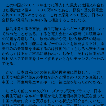
この中国が２０１６年までに導入した風力と太陽光を合わ
せた累計は２億４，６００万KWである。原発１基の発電量
を約１００万KWとすると、これは原発２５０基分、日本の
全原発の発電能力の約５倍に相当することになる。
福島原発の事故直後、再生可能エネルギーの将来性につい
て調べたことがある。すると電力会社への接続（系統連系）
の問題を考慮しても、原発の廃炉や使用済み核燃料の処理に
比べれば、再生可能エネルギーのコストを原発より下げ、原
発並みの発電量を達成するのは技術的に（もちろん安全の面
からも）はるかに容易に思われた。しかも、それは日本が環
境ビジネスで世界をリードするまたとないチャンスだったの
である。
だが、日本政府はその後も原発再稼働に固執した。一方、
自国で福島原発並みの事故が起きた場合のリスクを直視した
中国は、再生可能エネルギーに一気に舵を切ったのである。
しばらく前にNHKのグローズアップ現代プラスで、日本
の再生可能エネルギー事業が電力固定価格買取制度を狙った
中国の業者に次々と買収されている状況が紹介されていた。
原発の再稼働を最優先する日本では、再生可能エネルギー事