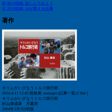
前
前の投稿:
楽しんでみよう
次
次の投稿:
AIが変える仕事
著作
キリムがいざなうトルコ旅行術
2014-4-11 12:45 投稿者: manager (記事一覧) [ 9hit ]
キリムがいざなうトルコ旅行術
杉山康成著 月書房
2004年3月5日初版