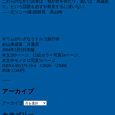
これらのなかに読者は「我が意を得たり」或いは「異論あ
り」という話題を必ずや発見するに違いない。
――元ソニー(株)技師長 高山峋
キリムがいざなうトルコ旅行術
杉山康成著 月書房
2004年3月5日初版
本文289ページ、口絵カラー写真24ページ、
本文中モノクロ写真51ページ
ISBN4-901379-19-4 C0026 \2500E
本体 2,500円
——
アーカイブ
アーカイブ