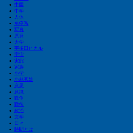
中国
中学
人体
免疫系
写真
原発
大学
宇多田ヒカル
宇宙
実態
家族
小学
小林秀雄
意思
意識
戦争
戦後
政治
文学
日々
時間とは