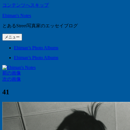
コンテンツへスキップ
Ebiman's Notes
とあるStreet写真家のエッセイブログ
メニュー
Ebiman’s Photo Albums
Ebiman’s Photo Albums
前の画像
次の画像
41