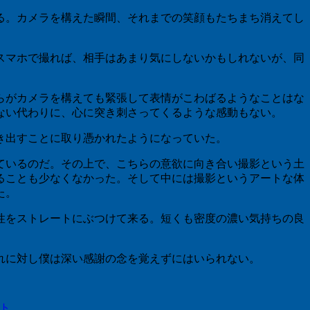
る。カメラを構えた瞬間、それまでの笑顔もたちまち消えてし
スマホで撮れば、相手はあまり気にしないかもしれないが、同
らがカメラを構えても緊張して表情がこわばるようなことはな
ない代わりに、心に突き刺さってくるような感動もない。
き出すことに取り憑かれたようになっていた。
ているのだ。その上で、こちらの意欲に向き合い撮影という土
ることも少なくなかった。そして中には撮影というアートな体
た。
性をストレートにぶつけて来る。短くも密度の濃い気持ちの良
れに対し僕は深い感謝の念を覚えずにはいられない。
ト