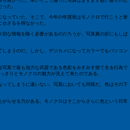
持ち良かった。幸いそこで撮った写真はまずまず狙い通りの仕
だった。
になっていた。そこで、今年の年賀状はモノクロで行こうと密
にせざるを得なかった。
大切な情報を除く必要があるのだろうか。写真展の折にもしば
てしまうのだ。しかし、デジカメになってカラーでもパソコン
は写真で最も強力な武器である色彩をみすみす捨て去る行為で
はっきりとモノクロの魅力が見えて来たのである。
なってしまうに違いない。写真においても同様だ。色はその下
上がらせる力がある。モノクロはそこからさらに色という日常