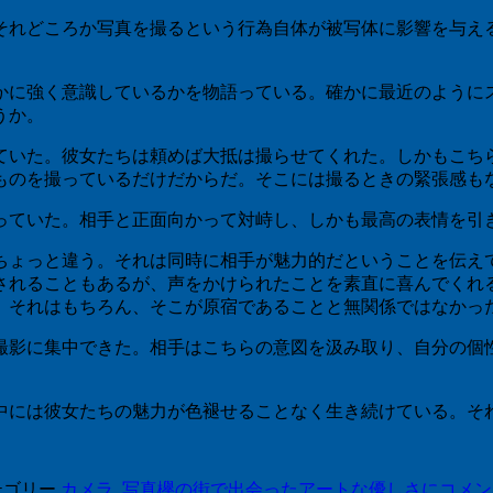
れどころか写真を撮るという行為自体が被写体に影響を与え
。
に強く意識しているかを物語っている。確かに最近のように
うか。
いた。彼女たちは頼めば大抵は撮らせてくれた。しかもこち
ものを撮っているだけだからだ。そこには撮るときの緊張感も
ていた。相手と正面向かって対峙し、しかも最高の表情を引
ょっと違う。それは同時に相手が魅力的だということを伝え
されることもあるが、声をかけられたことを素直に喜んでくれ
。それはもちろん、そこが原宿であることと無関係ではなかっ
影に集中できた。相手はこちらの意図を汲み取り、自分の個
には彼女たちの魅力が色褪せることなく生き続けている。そ
テゴリー
カメラ
,
写真
欅の街で出会ったアートな優しさに
コメン