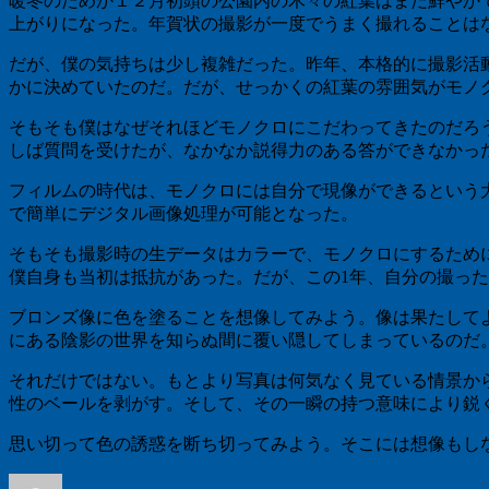
暖冬のためか１２月初頭の公園内の木々の紅葉はまだ鮮やか
上がりになった。年賀状の撮影が一度でうまく撮れることは
だが、僕の気持ちは少し複雑だった。昨年、本格的に撮影活
かに決めていたのだ。だが、せっかくの紅葉の雰囲気がモノ
そもそも僕はなぜそれほどモノクロにこだわってきたのだろ
しば質問を受けたが、なかなか説得力のある答ができなかっ
フィルムの時代は、モノクロには自分で現像ができるという
で簡単にデジタル画像処理が可能となった。
そもそも撮影時の生データはカラーで、モノクロにするため
僕自身も当初は抵抗があった。だが、この1年、自分の撮っ
ブロンズ像に色を塗ることを想像してみよう。像は果たして
にある陰影の世界を知らぬ間に覆い隠してしまっているのだ
それだけではない。もとより写真は何気なく見ている情景か
性のベールを剥がす。そして、その一瞬の持つ意味により鋭
思い切って色の誘惑を断ち切ってみよう。そこには想像もし