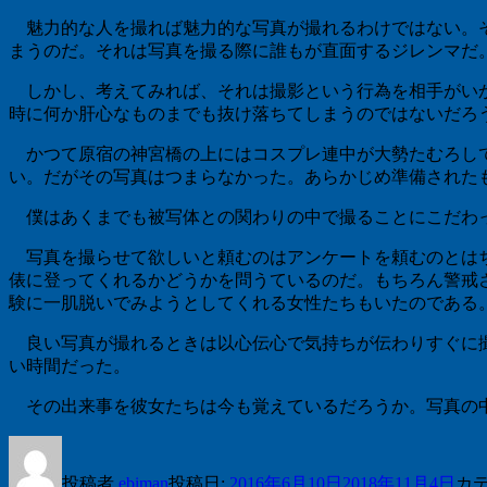
魅力的な人を撮れば魅力的な写真が撮れるわけではない。そ
まうのだ。それは写真を撮る際に誰もが直面するジレンマだ
しかし、考えてみれば、それは撮影という行為を相手がいか
時に何か肝心なものまでも抜け落ちてしまうのではないだろ
かつて原宿の神宮橋の上にはコスプレ連中が大勢たむろして
い。だがその写真はつまらなかった。あらかじめ準備された
僕はあくまでも被写体との関わりの中で撮ることにこだわっ
写真を撮らせて欲しいと頼むのはアンケートを頼むのとはち
俵に登ってくれるかどうかを問うているのだ。もちろん警戒
験に一肌脱いでみようとしてくれる女性たちもいたのである
良い写真が撮れるときは以心伝心で気持ちが伝わりすぐに撮
い時間だった。
その出来事を彼女たちは今も覚えているだろうか。写真の中
投稿者
ebiman
投稿日:
2016年6月10日
2018年11月4日
カ