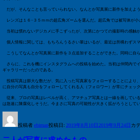
だが、そんなことも言っていられない。なんとか写真展に新作を加えよう
レンズは１６
−
３５ｍｍの超広角ズームを選んだ。超広角では被写体が小
当初は慣れないデジカメに手こずったが、次第にかつての撮影時の感触が
個人情報に関しては、もちろんうるさい輩はいるが、最近は所構わずスマ
こうしてなんとか写真展に新作を３点追加することができた。同時に自ら
さらに、これを機にインスタグラムへの投稿を始めた。当初は仲間内で
ギャラリーだったのである。
投稿写真は膨大な数だが、気に入った写真家を
フォロー
することにより
に自分の写真も自分をフォローしてくれる人（フォロワー）が常にチェッ
従来、プロの写真はレベルが高く、アマチュア写真とは一線を画している
は急速に陳腐化しそうだ。今まさに写真の可能性が大きく拡がろう
投稿者
ebiman
投稿日:
2019年8月10日
2019年9月24日
カ