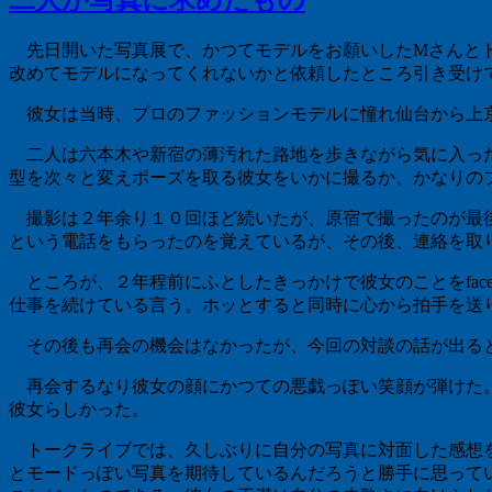
二人が写真に求めたもの
先日開いた写真展で、かつてモデルをお願いしたMさんとト
改めてモデルになってくれないかと依頼したところ引き受け
彼女は当時、プロのファッションモデルに憧れ仙台から上京
二人は六本木や新宿の薄汚れた路地を歩きながら気に入った
型を次々と変えポーズを取る彼女をいかに撮るか、かなりの
撮影は２年余り１０回ほど続いたが、原宿で撮ったのが最後
という電話をもらったのを覚えているが、その後、連絡を取
ところが、２年程前にふとしたきっかけで彼女のことをfac
仕事を続けている言う。ホッとすると同時に心から拍手を送
その後も再会の機会はなかったが、今回の対談の話が出ると
再会するなり彼女の顔にかつての悪戯っぽい笑顔が弾けた。
彼女らしかった。
トークライブでは、久しぶりに自分の写真に対面した感想を
とモードっぽい写真を期待しているんだろうと勝手に思って