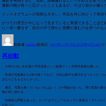
撮影を再開すると、当初、結構撮れるという手応えがあった
撮影の幅が徐々に広がったこともあるが、やはり自分が撮り
インスタグラムへの投稿も大きい。作品を外に向かって発信
かつての苦労が今になって生きていると実感できることほど
に一喜一憂せず、自分の中で静かに発酵が進むのを待つのも
投稿者
ebiman
投稿日:
2019年12月10日
2020年6月24日
カ
再始動
今年の
5
月に名古屋の平田温泉という銭湯で１ヶ月間写真展を開いた。
前回の写真展から
3
年が経っており、今回は新作を展示するつもりだった
はなんとももどかしかった。
最近、写真を撮っていないのにはいくつか理由があった。僕の写真の撮り
報が気に掛かる。
技術的な問題もあった。かつてはマニュアルカメラに単焦点（３５ｍｍ）
があった。