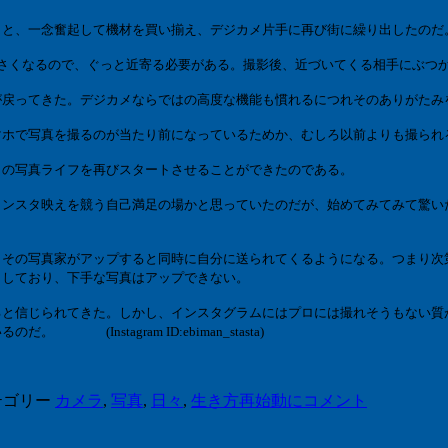
と、一念奮起して機材を買い揃え、デジカメ片手に再び街に繰り出したのだ
さくなるので、ぐっと近寄る必要がある。撮影後、近づいてくる相手にぶつ
戻ってきた。デジカメならではの高度な機能も慣れるにつれそのありがたみ
ホで写真を撮るのが当たり前になっているためか、むしろ以前よりも撮られ
の写真ライフを再びスタートさせることができたのである。
インスタ映え
を競う自己満足の場かと思っていたのだが、始めてみてみて驚い
、その写真家がアップすると同時に自分に送られてくるようになる。つまり次
クしており、下手な写真はアップできない。
と信じられてきた。しかし、インスタグラムには
プロには撮れそうもない
質
としているのだ。
(Instagram ID:ebiman_stasta)
テゴリー
カメラ
,
写真
,
日々
,
生き方
再始動に
コメント