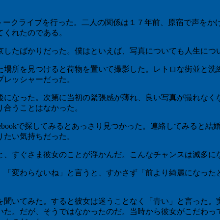
ークライブを行った。二人の関係は１７年前、原宿で声をか
てくれたのである。
したばかりだった。僕はといえば、写真についても人生につ
場所を見つけると荷物を置いて撮影した。レトロな街並と洗
プレッシャーだった。
になった。次第に当初の緊張感が薄れ、良い写真が撮れなく
り合うことはなかった。
ebookで探してみるとあっさり見つかった。連絡してみると
りたい気持ちだった。
、すぐさま彼女のことが浮かんだ。こんなチャンスは滅多に
「変わらないね」と言うと、すかさず「前より綺麗になった
聞いてみた。すると彼女は迷うことなく「青い」と言った。
いた。だが、そうではなかったのだ。当時から彼女がこだわっ