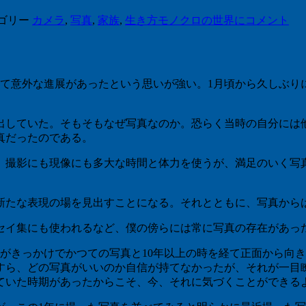
ゴリー
カメラ
,
写真
,
家族
,
生き方
モノクロの世界に
コメント
いて意外な進展があったという思いが強い。1月頃から久しぶり
出していた。そもそもなぜ写真なのか。恐らく当時の自分には
真だったのである。
。撮影にも現像にも多大な時間と体力を使うが、満足のいく写
新たな表現の場を見出すことになる。それとともに、写真から
セイ集にも使われるなど、僕の傍らには常に写真の存在があっ
がきっかけでかつての写真と10年以上の時を経て正面から向
すら、どの写真がいいのか自信が持てなかったが、それが一目
ていた時期があったからこそ、今、それに気づくことができる