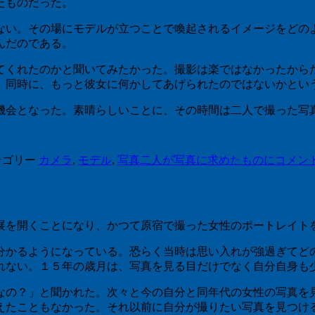
たものだった。
い。その場にモデルが立つことで喚起されるイメージをどの
んだのである。
くれたのかと聞いてみたかった。撮影は楽ではなかったから
。同時に、もっと彼女に何かしてあげられたのではないかとい
会となった。素晴らしいことに、その時間は二人で撮った写
テゴリー
カメラ
,
モデル
,
写真
二人が写真に求めたものに
コメン
展を開くことになり、かつて原宿で撮った女性のポートレイト
かるようになっている。恐らく当時は思い入れが強過ぎてど
れない。１５年の歳月は、写真を見る目だけでなく自分自身も
の？」と聞かれた。次々と今の自分と同年代の女性の写真を
えたこともなかった。それ以前に自分が撮りたい写真を見つけ