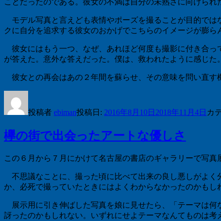
ことだったのである。彼女の不満は自分の未熟さに向けられ
モデル写真と言えども表情やポーズを撮ることが目的ではな
クに自分を追求する彼女のおかげでこちらのイメージが膨ら
彼女にはもう一つ、なぜ、あれほど何度も撮影に付き合って
が答えた。意外な答えだった。僕は、救われたように感じた
彼女との再会はあの２年間を蘇らせ、その意味を問い直す機
投稿者
ebiman
投稿日:
2016年8月10日
2018年11月4日
カ
欅の街で出会ったアートな優しさ
この６月から７月にかけて名古屋の書店のギャラリーで写真
不思議なことに、撮った頃に比べて出来の良し悪しがよく分
か、必死で撮っていたときにはよくわからなかったのかもし
展示用に引き伸ばした写真を娘に見せたら、「テーマは何な
訝ったのかもしれない。いずれにせよテーマなんてものは考