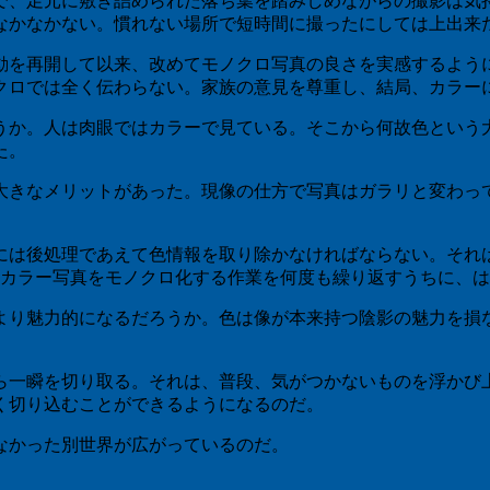
で、足元に敷き詰められた落ち葉を踏みしめながらの撮影は気
なかなかない。慣れない場所で短時間に撮ったにしては上出来
動を再開して以来、改めてモノクロ写真の良さを実感するよう
クロでは全く伝わらない。家族の意見を尊重し、結局、カラー
うか。人は肉眼ではカラーで見ている。そこから何故色という
た。
大きなメリットがあった。現像の仕方で写真はガラリと変わっ
には後処理であえて色情報を取り除かなければならない。それ
たカラー写真をモノクロ化する作業を何度も繰り返すうちに、
より魅力的になるだろうか。色は像が本来持つ陰影の魅力を損
。
ら一瞬を切り取る。それは、普段、気がつかないものを浮かび
く切り込むことができるようになるのだ。
なかった別世界が広がっているのだ。