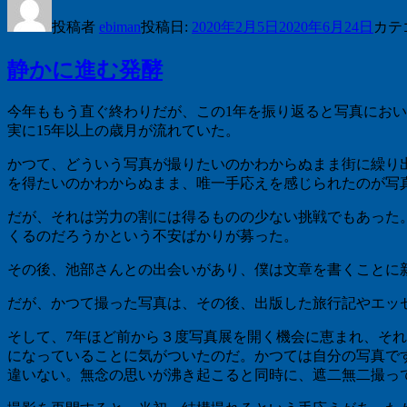
投稿者
ebiman
投稿日:
2020年2月5日
2020年6月24日
カテ
静かに進む発酵
今年ももう直ぐ終わりだが、この1年を振り返ると写真にお
実に15年以上の歳月が流れていた。
かつて、どういう写真が撮りたいのかわからぬまま街に繰り
を得たいのかわからぬまま、唯一手応えを感じられたのが写
だが、それは労力の割には得るものの少ない挑戦でもあった
くるのだろうかという不安ばかりが募った。
その後、池部さんとの出会いがあり、僕は文章を書くことに
だが、かつて撮った写真は、その後、出版した旅行記やエッ
そして、7年ほど前から３度写真展を開く機会に恵まれ、それ
になっていることに気がついたのだ。かつては自分の写真で
違いない。無念の思いが沸き起こると同時に、遮二無二撮っ