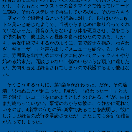
かし、もともとオーケストラの音をマイクで拾ってレコード
に刻み、それをステレオで再生しているのに、その音をもう
一度マイクで録音するという行為に対して、
F
君はいかにも
ドン臭いと感じたようで、当初からまじめに取り合ってくれ
ていなかった。雑音が入らないよう体を硬直させ、息をこら
す僕の横で、彼は悠々と昼飯を食べ始めたのである。しか
も、実況中継でもするかのように、箸で餃子を摘み、わざわ
ざ「ギョーザ！」と声を出してメニューを紹介する。さら
に、雰囲気を出すためにマイクに向かってクチャクチャやり
始める始末だ。冗談じゃない！僕のいらいらは頂点に達した
が、文句を言えば録音されてしまうので我慢するより他はな
い。
そうこうするうちに、第
1
楽章が終わった。だが、その途
端、思わぬことが起こった。
F
君が、「終わったー！」と大
声で叫び、レコードを止めようとしたのである。だが、曲は
まだ終わっていない。事情のわからぬ彼に、今静かに流れて
いるのは、
4
楽章のうちの第
2
楽章であることを説明し、彼に
しぶしぶ録音の続行を承諾させたが、またしても余計な雑音
が入ってしまった。