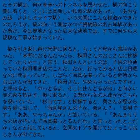
たその橋は、何か未来へのトンネルを思わせた。橋の向こう
側に着くと、そこには真新しい鉄道の駅があった。《あおな
み線 ささしまライブ駅》。いつの間にこんな鉄道ができた
のだろうか。橋の向こう側はかつて貨物線の名古屋駅があっ
た所だ。今は更地となった広大な跡地では、すでに何やら大
規模な工事が始まっていた。
橋を引き返し再び米野に戻ると、ちょうど母から電話があ
った。「米野におるんだったら、秋田さんのおじさんに挨拶
してったりゃー」と言う。秋田さんというのは、子供の頃通
っていた秋田理容店のことだ。だが、行ってみると店は日曜
なのに閉まっていた。しばらく写真を撮っていると近所から
おばさんが出てきた。「秋田さん、やめちゃったんですか」
と尋ねると、「やっとるよ。そこに住んどるがね」と向かい
側の家を指さす。振り返ると、２階から女の人達ががこちら
を覗いていた。「杉山です」と挨拶すると、奥さんが窓から
身を乗り出して、「写真屋さんの子か。弟さん？」「長男で
す」「ああ、やっちゃんか」と頷いている。「『あんまりう
ちの店が汚いんで写真撮っとるんだわ』と言っとったとこだ
が」などと話していると、玄関のドアを開けてひょっこりお
じさんが出てきた。