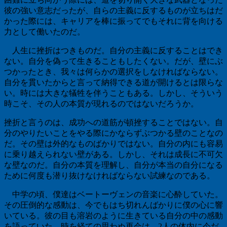
彼の強い意志だったが、自らの主義に反するものが立ちはだ
かった際には、キャリアを棒に振ってでもそれに背を向ける
力として働いたのだ。
人生に挫折はつきものだ。自分の主義に反することはでき
ない。自分を偽って生きることもしたくない。だが、壁にぶ
つかったとき、我々は何らかの選択をしなければならない。
自分を貫いたからと言って納得できる道が開けるとは限らな
い。時には大きな犠牲を伴うこともある。しかし、そういう
時こそ、その人の本質が現れるのではないだろうか。
挫折と言うのは、成功への道筋が頓挫することではない。自
分のやりたいことをやる際にかならずぶつかる壁のことなの
だ。その壁は外的なものばかりではない。自分の内にも容易
に乗り越えられない壁がある。しかし、それは成長に不可欠
な壁なのだ。自分の本質を理解し、自分が本当の自分になる
ために何度も潜り抜けなければならない試練なのである。
中学の頃、僕達はベートーヴェンの音楽に心酔していた。
その圧倒的な感動は、今でもはち切れんばかりに僕の心に響
いている。彼の目も溶岩のように生きている自分の中の感動
を語っていた。時を経ての思わぬ再会は、
2
人の体内に今だ