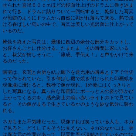
せられた直径６０ｃｍほどの鏡面仕上げのドラムに巻き込ま
れて行き、ドラムに貼りついて一回転すると、乾燥した写真
が煎餅のようにドラムから自然に剥がれ落ちて来る。熱で焼
ける香ばしい匂いの中で、写真は美しい光沢面に仕上がって
いるのだ。
乾燥を終えた写真は、最後に四辺の余分な部分をカットし、
お客さんごとに仕分ける。たまたま、その時間に家にいる
と、叔父が嬉しそうに、「康成、手伝え！」と声をかけて来
るのだった。
暗室は、玄関と台所を結ぶ廊下を遮光用の暗幕とドアで仕切
って作られていた。引き伸ばし機で焼き付けられた印画紙を
現像液に浸けると、数秒で像が現れ、
1
分後にはくっきりと
した写真になる。真っ白な印画紙にボーっと人の姿が浮かび
上がってくるのを、感光防止の暗い赤いライトの下で見てい
ると、その像がまるで生きているかのような妙な気分に襲わ
れる。
ネガもまた不気味だった。現像すれば笑っている人も、ネガ
で見ると、どうしてもそうは見えない。ネガのなかには、実
は異次元の空間があって、現実世界が凍結されているのでは