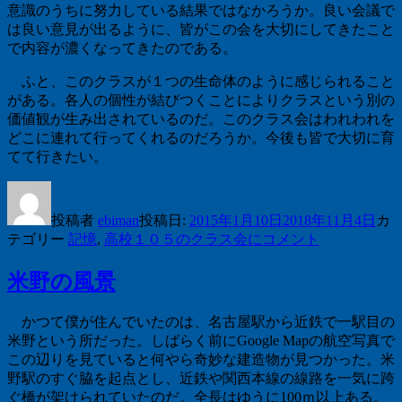
意識のうちに努力している結果ではなかろうか。良い会議で
は良い意見が出るように、皆がこの会を大切にしてきたこと
で内容が濃くなってきたのである。
ふと、このクラスが１つの生命体のように感じられること
がある。各人の個性が結びつくことによりクラスという別の
価値観が生み出されているのだ。このクラス会はわれわれを
どこに連れて行ってくれるのだろうか。今後も皆で大切に育
てて行きたい。
投稿者
ebiman
投稿日:
2015年1月10日
2018年11月4日
カ
テゴリー
記憶
,
高校
１０５のクラス会に
コメント
米野の風景
かつて僕が住んでいたのは、名古屋駅から近鉄で一駅目の
米野という所だった。しばらく前にGoogle Mapの航空写真で
この辺りを見ていると何やら奇妙な建造物が見つかった。米
野駅のすぐ脇を起点とし、近鉄や関西本線の線路を一気に跨
ぐ橋が架けられていたのだ。全長はゆうに100ｍ以上ある。