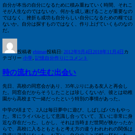
自分が本当の自分になるために積み重ねていく時間、それこ
そが人生なのではないか。何かを成し遂げることが重要なの
ではなく、挫折も成功も自分らしい自分になるための糧では
ないか。自分は探すものではなく、作り上げていくものなの
だ。
投稿者
ebiman
投稿日:
2012年9月4日
2018年11月4日
カ
テゴリー
小学
,
記憶
自分作りに
コメント
時の流れが生む出会い
先日、高校の同窓会があり、
35
年ぶりにある友人と再会し
た。同窓会だからそうしたことは珍しくないが、彼とは幼稚
園から高校まで一緒だったという特別の事情があった。
中学の頃まで、
2
人は毎日夢中に遊び、しばしばバカもやっ
た。常にライバルとして意識し合っていて、互いに非常に身
近な存在だった。しかし、それは当時まだ世間が狭かったか
らで、高校に入るともともと考え方の違うわれわれの関係は