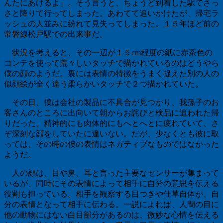
んたにあげるよ」。そう言うと、ちょうど到着した駅でさっ
さと降りて行ってしまった。あわてて追いかけたが、帰宅ラ
ッシュの人並みに紛れて見失ってしまった。１５年ほど前の
常磐線松戸駅での出来事だ。
状況を考えると、その一辺が１５cm程度の紙に赤茶色の
コンテを使って荒々しいタッチで描かれているのはどうやら
僕の顔のようだ。裏には表情の特徴をうまく捉えた別の人の
似顔絵が全く違う柔らかいタッチで２つ描かれていた。
その日、僕は会社の製品に不具合が見つかり、我孫子のお
客さんのところに出向いて朝からお詫びと検品に追われた帰
りだった。精神的にも肉体的にもへとへとに疲れていて、さ
ぞ深刻な顔をしていたに違いない。だが、少なくとも彼に取
っては、その時の僕の表情はネガティブなものではなかった
ようだ。
人の顔は、目や鼻、耳と言った主要なセンサーが集まって
いるが、同時にその表情によって相手に自分の意思を伝える
役割も担っている。相手を観察する目つきや仕草自体が、自
分の表情となって相手に伝わる。一説によれば、人間の目に
他の動物にはない白目部分があるのは、微妙な心情を伝える