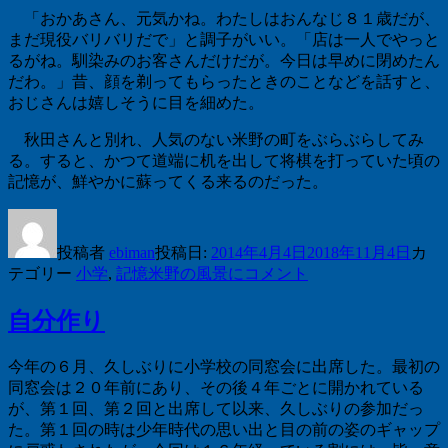
「おかあさん、元気かね。わたしはおんなじ８１歳だが、
まだ現役バリバリだで」と調子がいい。「店は一人でやっと
るがね。馴染みのお客さんだけだが。今日は早めに閉めたん
だわ。」昔、顔を剃ってもらったときのことなどを話すと、
おじさんは嬉しそうに目を細めた。
秋田さんと別れ、人気のない米野の町をぶらぶらしてみ
る。すると、かつて道端に机を出して将棋を打っていた頃の
記憶が、鮮やかに蘇ってくる来るのだった。
投稿者
ebiman
投稿日:
2014年4月4日
2018年11月4日
カ
テゴリー
小学
,
記憶
米野の風景に
コメント
自分作り
今年の６月、久しぶりに小学校の同窓会に出席した。最初の
同窓会は２０年前にあり、その後４年ごとに開かれている
が、第１回、第２回と出席して以来、久しぶりの参加だっ
た。第１回の時は少年時代の思い出と目の前の姿のギャップ