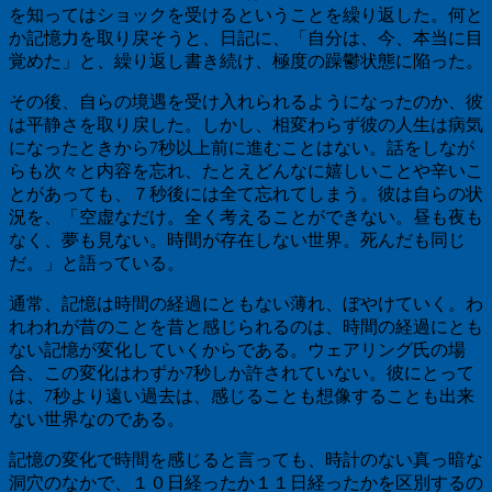
を知ってはショックを受けるということを繰り返した。何と
か記憶力を取り戻そうと、日記に、「自分は、今、本当に目
覚めた」と、繰り返し書き続け、極度の躁鬱状態に陥った。
その後、自らの境遇を受け入れられるようになったのか、彼
は平静さを取り戻した。しかし、相変わらず彼の人生は病気
になったときから
7
秒以上前に進むことはない。話をしなが
らも次々と内容を忘れ、たとえどんなに嬉しいことや辛いこ
とがあっても、７秒後には全て忘れてしまう。彼は自らの状
況を、「空虚なだけ。全く考えることができない。昼も夜も
なく、夢も見ない。時間が存在しない世界。死んだも同じ
だ。」と語っている。
通常、記憶は時間の経過にともない薄れ、ぼやけていく。わ
れわれが昔のことを昔と感じられるのは、時間の経過にとも
ない記憶が変化していくからである。ウェアリング氏の場
合、この変化はわずか
7
秒しか許されていない。彼にとって
は、
7
秒より遠い過去は、感じることも想像することも出来
ない世界なのである。
記憶の変化で時間を感じると言っても、時計のない真っ暗な
洞穴のなかで、１０日経ったか１１日経ったかを区別するの