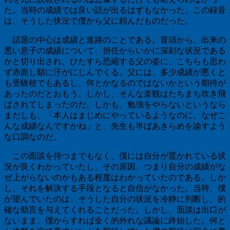
た。当時の成績では良い話が出るはずもなかった。この録音
は、そうした状況で僕から父に頼んだものだった。
話題の中心は成績と進路のことである。冒頭から、出来の
悪い息子の成績について、担任からいかに深刻な状況である
かと切り出され、ひたすら恐縮する父の姿に、こちらも思わ
ず赤面し額に汗がにじんでくる。父には、多少成績が悪くと
も受験校でもあるし、何とかなるのではないかという期待が
あったのだとおもう。しかし、そんな楽観はたちまち吹き飛
ばされてしまったのだ。しかも、勉強をやらないというなら
まだしも、「本人はまじめにやっているようなのに、なぜこ
んな成績なんですかね」と、先生も半ばあきらめを諭すよう
な口調なのだ。
この面談を待つまでもなく、僕には自分が置かれている状
況が良くわかっていたし、その原因、つまり自分の成績がな
ぜ上がらないのかもある程度はわかっていたのである。しか
し、それを解決する手段となると自信がなかった。当時、僕
が望んでいたのは、そうした自分の状況を冷静に判断し、的
確な助言を与えてくれることだった。しかし、面談は出口が
ないまま、僕からすれば全く的外れな議論に終始した。何と