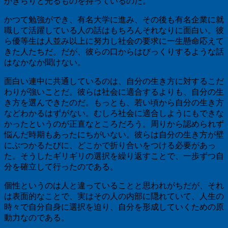
かきらりと光るものを持っているのだ。
かつて勉強ができ、有名大学に進み、その後も有名企業に就
職して活躍している人の話はもちろんそれなりに面白い。彼
ら優等生は人並み以上に努力し社会の要求に一生懸命応えて
きた人たちだ。だが、彼らの口からはびっくりするような話
はなかなか聞けない。
面白い連中に共通しているのは、自分の生き方に対するこだ
わりが強いことだ。彼らは社会に適合するよりも、自分の生
き方を選んできたのだ。もっとも、若い頃から自分の生き方
などわかるはずがない。むしろ社会に適合しようにもできな
かったというのが正直なところだろう。周りから認められず
悩んだ時期もあったにちがいない。彼らは自分の生き方が壁
にぶつかるたびに、どこかで折り合いをつける必要があっ
た。そうしたギリギリの選択を繰り返すことで、一歩ずつ自
分を確立して行ったのである。
個性というのは人と違っていることと思われがちだが、それ
は表面的なことで、実はその人の内部に隠れていて、人生の
時々で自分自身に選択を迫り、自分を形成していくための原
動力なのである。