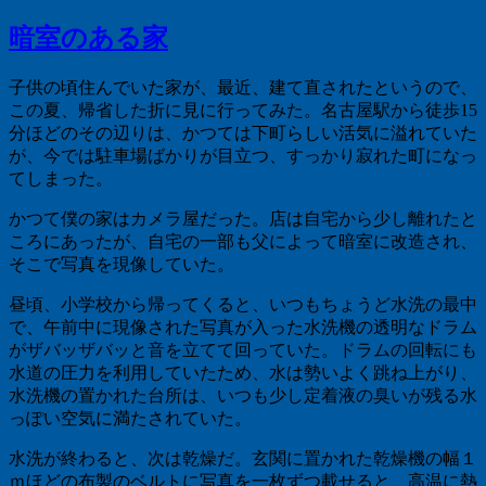
暗室のある家
子供の頃住んでいた家が、最近、建て直されたというので、
この夏、帰省した折に見に行ってみた。名古屋駅から徒歩
15
分ほどのその辺りは、かつては下町らしい活気に溢れていた
が、今では駐車場ばかりが目立つ、すっかり寂れた町になっ
てしまった。
かつて僕の家はカメラ屋だった。店は自宅から少し離れたと
ころにあったが、自宅の一部も父によって暗室に改造され、
そこで写真を現像していた。
昼頃、小学校から帰ってくると、いつもちょうど水洗の最中
で、午前中に現像された写真が入った水洗機の透明なドラム
がザバッザバッと音を立てて回っていた。ドラムの回転にも
水道の圧力を利用していたため、水は勢いよく跳ね上がり、
水洗機の置かれた台所は、いつも少し定着液の臭いが残る水
っぽい空気に満たされていた。
水洗が終わると、次は乾燥だ。玄関に置かれた乾燥機の幅１
ｍほどの布製のベルトに写真を一枚ずつ載せると、高温に熱