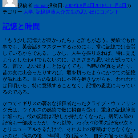
投稿者
ebiman
投稿日:
2009年8月4日
2018年11月4日
カ
テゴリー
大学
,
記憶
伊藤大介先生の思い出に
コメント
記憶と時間
「もう少し記憶力が良かったら」と誰もが思う。受験でも仕
事でも、英会話をマスターするためにも、常に記憶では苦労
しているからである。しかし、人生を振り返れば、特に覚え
ようとしたわけでもないのに、さまざまな思い出が残ってい
る。普段、思い出すことはなくても、当時の写真を見たり、
昔の友に出会ったりすれば、堰を切ったようにかつての記憶
が溢れ出る。自らの記憶力に不満を抱きながらも、われわれ
は日頃から、特に意識することなく、記憶の恩恵に与ってい
るのである。
かつてイギリスの著名な指揮者だったクライブ・ウェアリン
グ氏は、ウイルスの感染で脳に損傷を受け、重度の記憶障害
に陥った。彼の記憶は
7
秒しか持たなくなった。病気以前の
記憶も一部残ったが、それ以降、わずか
7
秒間の記憶が次々
とリニューアルさるだけで、それ以上の蓄積はできなくなっ
たのだ。病気の後、
7
年間、彼は延々と、自分の陥った境遇