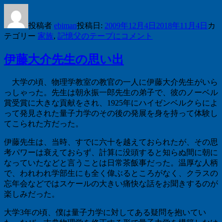
投稿者
ebiman
投稿日:
2009年12月4日
2018年11月4日
カ
テゴリー
家族
,
記憶
父のテープに
コメント
伊藤大介先生の思い出
大学の頃、物理学教室の教官の一人に伊藤大介先生がいら
っしゃった。先生は朝永振一郎先生の弟子で、彼のノーベル
賞受賞に大きな貢献をされ、
1925
年にハイゼンベルクらによ
って発見された量子力学のその後の発展を身を持って体験し
てこられた方だった。
伊藤先生は、当時、すでに六十を越えておられたが、その思
考パワーは衰えておらず、計算に没頭すると知らぬ間に朝に
なっていたなどと言うことは日常茶飯事だった。温厚な人柄
で、われわれ学部生にも全く偉ぶるところがなく、クラスの
忘年会などではスケールの大きい痛快な話をお聞きするのが
楽しみだった。
大学
3
年の頃、僕は量子力学に対してある疑問を抱いてい