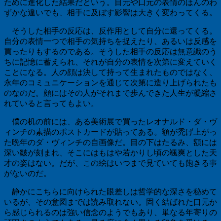
ために進化した結果だという。目元や口元の表情のほんのわ
ずかな違いでも、相手に及ぼす影響は大きく変わってくる。
そうした相手の反応は、反作用として自分に還ってくる。
自分の表情一つで相手の気持ちを捉えたり、あるいは反感を
買ったりもするのである。そうした相手の反応は無意識のう
ちに記憶に蓄えられ、それが自分の表情を次第に変えていく
ことになる。人の顔は決して持って生まれたものではなく、
永年のコミュニケーションを通じて次第に造り上げられたも
のなのだ。顔にはその人がそれまで歩んできた人生が凝縮さ
れていると言ってもよい。
僕の机の前には、ある美術展で買ったレオナルド・ダ・ヴ
ィンチの素描のポストカードが貼ってある。額が禿げ上がっ
た晩年のダ・ヴィンチの自画像だ。目の下はたるみ、額には
深い皺が刻まれ、そこにはもはや若かりし頃の颯爽とした天
才の姿はない。だが、この絵はいつまで見ていても飽きる事
がないのだ。
静かにこちらに向けられた眼差しは哲学的な深さを秘めて
いるが、その意図までは読み取れない。固く結ばれた口元か
ら感じられるのは強い信念のようでもあり、単なる年寄りの