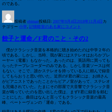
のである。
投稿者
ebiman
投稿日:
2007年9月4日
2018年11月4日
カ
テゴリー
小学
,
記憶
暗室のある家に
コメント
餃子と運命／F君のこと・その2
僕がクラシック音楽を本格的に聴き始めたのは中学２年の
頃である。しかし、当時、我が家にはステレオはおろかプレ
ーヤー（電蓄）もなかった。あったのは、英語用に買っても
らったテープレコーダーのみである。しかし音楽ソースは何
もない。そこで、誰かステレオを持っている人に頼んで録音
してもらおうと思い付いた。近所の
F
君の家には、お姉さん
がピアニストであったことからピアノ室があって、ステレオ
も完備されていた。たまにその部屋で大音響でクラシック音
楽が鳴っていたのを思い出した僕は、まず
F
君に録音を頼む
ことにした。曲目はなんと言ってもクラシック音楽の最高
峰、ベートーヴェンの「運命」である。
録音はある土曜日の午後、
F
君の立会いの下で行われた。し