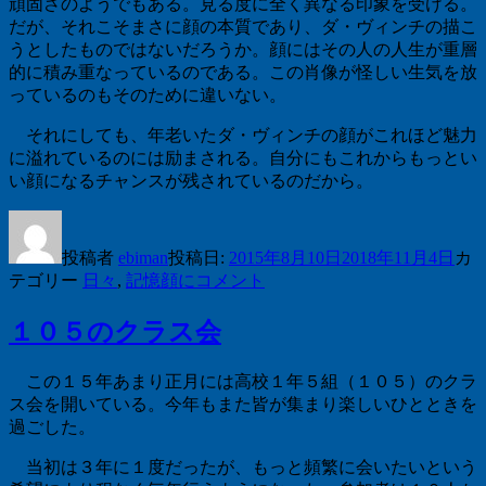
頑固さのようでもある。見る度に全く異なる印象を受ける。
だが、それこそまさに顔の本質であり、ダ・ヴィンチの描こ
うとしたものではないだろうか。顔にはその人の人生が重層
的に積み重なっているのである。この肖像が怪しい生気を放
っているのもそのために違いない。
それにしても、年老いたダ・ヴィンチの顔がこれほど魅力
に溢れているのには励まされる。自分にもこれからもっとい
い顔になるチャンスが残されているのだから。
投稿者
ebiman
投稿日:
2015年8月10日
2018年11月4日
カ
テゴリー
日々
,
記憶
顔に
コメント
１０５のクラス会
この１５年あまり正月には高校１年５組（１０５）のクラ
ス会を開いている。今年もまた皆が集まり楽しいひとときを
過ごした。
当初は３年に１度だったが、もっと頻繁に会いたいという