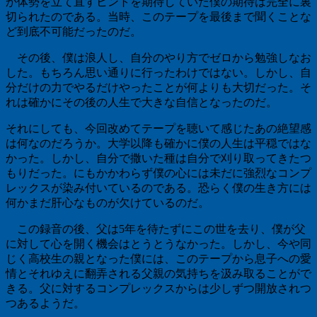
か体勢を立て直すヒントを期待していた僕の期待は完全に裏
切られたのである。当時、このテープを最後まで聞くことな
ど到底不可能だったのだ。
その後、僕は浪人し、自分のやり方でゼロから勉強しなお
した。もちろん思い通りに行ったわけではない。しかし、自
分だけの力でやるだけやったことが何よりも大切だった。そ
れは確かにその後の人生で大きな自信となったのだ。
それにしても、今回改めてテープを聴いて感じたあの絶望感
は何なのだろうか。大学以降も確かに僕の人生は平穏ではな
かった。しかし、自分で撒いた種は自分で刈り取ってきたつ
もりだった。にもかかわらず僕の心には未だに強烈なコンプ
レックスが染み付いているのである。恐らく僕の生き方には
何かまだ肝心なものが欠けているのだ。
この録音の後、父は
5
年を待たずにこの世を去り、僕が父
に対して心を開く機会はとうとうなかった。しかし、今や同
じく高校生の親となった僕には、このテープから息子への愛
情とそれゆえに翻弄される父親の気持ちを汲み取ることがで
きる。父に対するコンプレックスからは少しずつ開放されつ
つあるようだ。