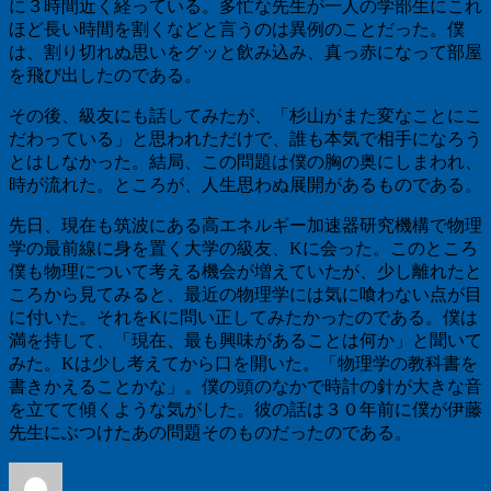
に３時間近く経っている。多忙な先生が一人の学部生にこれ
ほど長い時間を割くなどと言うのは異例のことだった。僕
は、割り切れぬ思いをグッと飲み込み、真っ赤になって部屋
を飛び出したのである。
その後、級友にも話してみたが、「杉山がまた変なことにこ
だわっている」と思われただけで、誰も本気で相手になろう
とはしなかった。結局、この問題は僕の胸の奥にしまわれ、
時が流れた。ところが、人生思わぬ展開があるものである。
先日、現在も筑波にある高エネルギー加速器研究機構で物理
学の最前線に身を置く大学の級友、
K
に会った。このところ
僕も物理について考える機会が増えていたが、少し離れたと
ころから見てみると、最近の物理学には気に喰わない点が目
に付いた。それを
K
に問い正してみたかったのである。僕は
満を持して、「現在、最も興味があることは何か」と聞いて
みた。
K
は少し考えてから口を開いた。「物理学の教科書を
書きかえることかな」。僕の頭のなかで時計の針が大きな音
を立てて傾くような気がした。彼の話は３０年前に僕が伊藤
先生にぶつけたあの問題そのものだったのである。