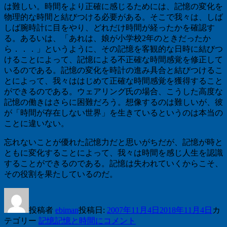
は難しい。時間をより正確に感じるためには、記憶の変化を
物理的な時間と結びつける必要がある。そこで我々は、しば
しば腕時計に目をやり、どれだけ時間が経ったかを確認す
る。あるいは、「あれは、娘が小学校
2
年のときだったか
ら．．．」というように、その記憶を客観的な日時に結びつ
けることによって、記憶による不正確な時間感覚を修正して
いるのである。記憶の変化を時計の進み具合と結びつけるこ
とによって、我々ははじめて正確な時間感覚を獲得すること
ができるのである。ウェアリング氏の場合、こうした高度な
記憶の働きはさらに困難だろう。想像するのは難しいが、彼
が「時間が存在しない世界」を生きているというのは本当の
ことに違いない。
忘れないことが優れた記憶力だと思いがちだが、記憶が時と
ともに変化することによって、我々は時間を感じ人生を認識
することができるのである。記憶は失われていくからこそ、
その役割を果たしているのだ。
投稿者
ebiman
投稿日:
2007年11月4日
2018年11月4日
カ
テゴリー
記憶
記憶と時間に
コメント