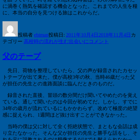
に渦巻く熱気を確認する機会となった。これまでの人生を糧
に、本当の自分を見つける旅はこれからだ。
投稿者
ebiman
投稿日:
2011年10月4日
2018年11月4日
カ
テゴリー
高校
時の流れが生む出会いに
コメント
父のテープ
先日、荷物を整理していたら、父の声が録音されたカセッ
トテープが出て来た。僕が高校
3
年の秋、当時
46
歳だった父
が担任の先生との進路面談に臨んだときのものだ。
録音された直後、冒頭の数分間だけ聞いてやめたのを覚え
ている。通して聞いたのは今回が初めてだ。しかし、すでに
34
年の歳月が流れているにもかかわらず、改めて極度の絶望
感に捉えられ、
1
週間ほど抜け出すことができなかった。
当時の僕は父に対して全く拒絶状態で、まともな会話は成
り立たなかった。そんな父が担任の先生と勝手な話をし、そ
れを元に説教されるのは想像するだけでも耐えられなかっ