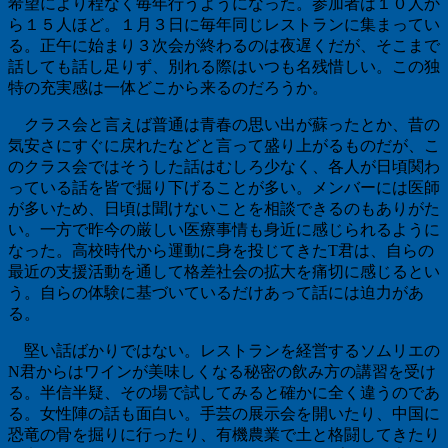
希望により程なく毎年行うようになった。参加者は１０人か
ら１５人ほど。１月３日に毎年同じレストランに集まってい
る。正午に始まり３次会が終わるのは夜遅くだが、そこまで
話しても話し足りず、別れる際はいつも名残惜しい。この独
特の充実感は一体どこから来るのだろうか。
クラス会と言えば普通は青春の思い出が蘇ったとか、昔の
気安さにすぐに戻れたなどと言って盛り上がるものだが、こ
のクラス会ではそうした話はむしろ少なく、各人が日頃関わ
っている話を皆で掘り下げることが多い。メンバーには医師
が多いため、日頃は聞けないことを相談できるのもありがた
い。一方で昨今の厳しい医療事情も身近に感じられるように
なった。高校時代から運動に身を投じてきたT君は、自らの
最近の支援活動を通して格差社会の拡大を痛切に感じるとい
う。自らの体験に基づいているだけあって話には迫力があ
る。
堅い話ばかりではない。レストランを経営するソムリエの
N君からはワインが美味しくなる秘密の飲み方の講習を受け
る。半信半疑、その場で試してみると確かに全く違うのであ
る。女性陣の話も面白い。手芸の展示会を開いたり、中国に
恐竜の骨を掘りに行ったり、有機農業で土と格闘してきたり