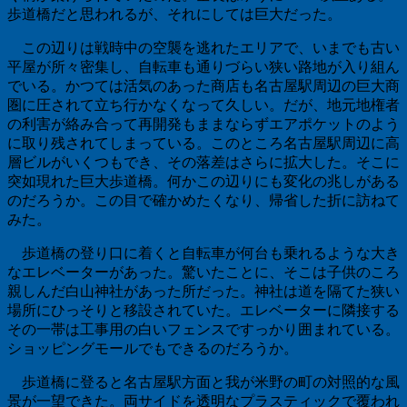
歩道橋だと思われるが、それにしては巨大だった。
この辺りは戦時中の空襲を逃れたエリアで、いまでも古い
平屋が所々密集し、自転車も通りづらい狭い路地が入り組ん
でいる。かつては活気のあった商店も名古屋駅周辺の巨大商
圏に圧されて立ち行かなくなって久しい。だが、地元地権者
の利害が絡み合って再開発もままならずエアポケットのよう
に取り残されてしまっている。このところ名古屋駅周辺に高
層ビルがいくつもでき、その落差はさらに拡大した。そこに
突如現れた巨大歩道橋。何かこの辺りにも変化の兆しがある
のだろうか。この目で確かめたくなり、帰省した折に訪ねて
みた。
歩道橋の登り口に着くと自転車が何台も乗れるような大き
なエレベーターがあった。驚いたことに、そこは子供のころ
親しんだ白山神社があった所だった。神社は道を隔てた狭い
場所にひっそりと移設されていた。エレベーターに隣接する
その一帯は工事用の白いフェンスですっかり囲まれている。
ショッピングモールでもできるのだろうか。
歩道橋に登ると名古屋駅方面と我が米野の町の対照的な風
景が一望できた。両サイドを透明なプラスティックで覆われ