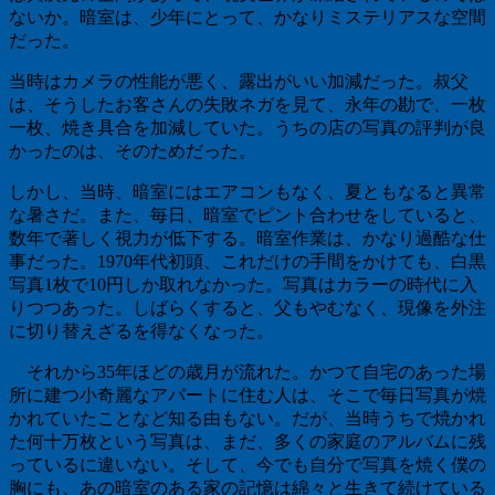
ないか。暗室は、少年にとって、かなりミステリアスな空間
だった。
当時はカメラの性能が悪く、露出がいい加減だった。叔父
は、そうしたお客さんの失敗ネガを見て、永年の勘で、一枚
一枚、焼き具合を加減していた。うちの店の写真の評判が良
かったのは、そのためだった。
しかし、当時、暗室にはエアコンもなく、夏ともなると異常
な暑さだ。また、毎日、暗室でピント合わせをしていると、
数年で著しく視力が低下する。暗室作業は、かなり過酷な仕
事だった。
1970
年代初頭、これだけの手間をかけても、白黒
写真
1
枚で
10
円しか取れなかった。写真はカラーの時代に入
りつつあった。しばらくすると、父もやむなく、現像を外注
に切り替えざるを得なくなった。
それから
35
年ほどの歳月が流れた。かつて自宅のあった場
所に建つ小奇麗なアパートに住む人は、そこで毎日写真が焼
かれていたことなど知る由もない。だが、当時うちで焼かれ
た何十万枚という写真は、まだ、多くの家庭のアルバムに残
っているに違いない。そして、今でも自分で写真を焼く僕の
胸にも、あの暗室のある家の記憶は綿々と生きて続けている