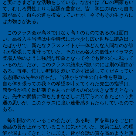
と実にさまざまな活動をしている。なかにはプロの画家もい
て、むしろ男性よりも話題が豊富だ。皆、学生の頃から自意
識が高く、自らの道を模索していたが、今でもその生き方に
は力強さがある。
このクラス会が高３ではなく高１のものであるのは面白
い。高校入学当時は中学時代に比べ少し広い世界に踏み出し
たばかりで、新たなクラスメイトが一体どんな人間なのか誰
もが緊張して見守っていた。そのため各人の個性がドラマの
登場人物のように強烈な印象となって今でも皆の心に残って
いるのだ。だが、このクラスの結束が強いのには別の理由が
ある。毎年、忙しい時間を割いて必ず出席してくださってい
る恩師のA先生の存在だ。当時から学生の自主性を尊重し、
自ら体を張っての我々の希望を叶えてくれた先生の指導は、
感受性が強く反抗期でもあった我々の心の大きな支えとなっ
た。先生の愛情に満ちたまなざしに見守られてきたという共
通の思いが、このクラスに強い連帯感をもたらしているので
ある。
毎年開かれているこの会だが、ある時、回を重ねるごとに
会話の質が上がっていることに気がついた。次第に互いの理
解が深まってきたことに加え、皆が会話の質を高めようと無