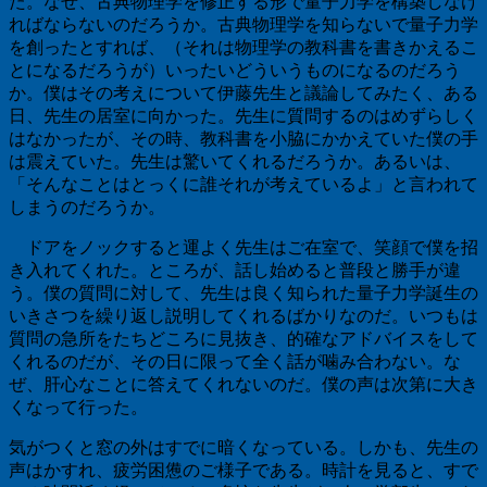
た。なぜ、古典物理学を修正する形で量子力学を構築しなけ
ればならないのだろうか。古典物理学を知らないで量子力学
を創ったとすれば、（それは物理学の教科書を書きかえるこ
とになるだろうが）いったいどういうものになるのだろう
か。僕はその考えについて伊藤先生と議論してみたく、ある
日、先生の居室に向かった。先生に質問するのはめずらしく
はなかったが、その時、教科書を小脇にかかえていた僕の手
は震えていた。先生は驚いてくれるだろうか。あるいは、
「そんなことはとっくに誰それが考えているよ」と言われて
しまうのだろうか。
ドアをノックすると運よく先生はご在室で、笑顔で僕を招
き入れてくれた。ところが、話し始めると普段と勝手が違
う。僕の質問に対して、先生は良く知られた量子力学誕生の
いきさつを繰り返し説明してくれるばかりなのだ。いつもは
質問の急所をたちどころに見抜き、的確なアドバイスをして
くれるのだが、その日に限って全く話が噛み合わない。な
ぜ、肝心なことに答えてくれないのだ。僕の声は次第に大き
くなって行った。
気がつくと窓の外はすでに暗くなっている。しかも、先生の
声はかすれ、疲労困憊のご様子である。時計を見ると、すで