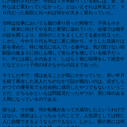
に戸惑わされたが、今回は１６年経っている割には、皆、意
外なほど変わっていなかった。とはいえそれは外見上で、３
０代だった前回と比べれば何かが大きく変わっていた。
当時は仕事においても脂の乗り切った時期で、子供も小さ
く、将来に向けてやる気と希望に溢れていた。会場では相手
の話を聞くより、自分のことをまくしたてる姿が目立った。
しかし、今や５０代も半ばに差し掛かり、そうした気張りは
影を潜めた。特に地元に住んでいる連中は、気の置けない幼
馴染の集まりに何にも増して安らぎを感じている様子だっ
た。中には親しさのあまり、しばらく前に喧嘩をして絶交中
だなどという子供の頃さながらの話まであった。
そうした中で、僕はあることが気にかかっていた。長い年月
を経て再会した友人たちのなかで話が面白いのは、必ずしも
かつての優等生でも社会的に成功したやつでもないというこ
とだ。どちらかといえば問題児だったやつが、実に味のある
人間になっているのである。
彼らは、その後、何か転機があって大成功したというわけで
はない。挫折はしょっちゅうのことで、人生譚としては特に
人に自慢できるようなものでもない。しかし、眼の奥には何