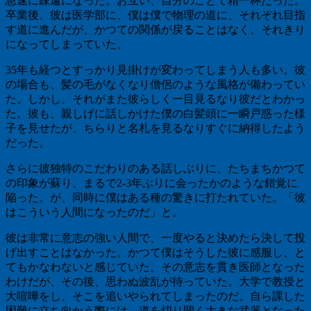
急速に疎遠になった。お互い、自分のことで精一杯だった。
卒業後、彼は医学部に、僕は僕で物理の道に、それぞれ目指
す道に進んだが、かつての関係が戻ることはなく、それきり
になってしまっていた。
35
年も経つとすっかり見掛けが変わってしまう人も多い。彼
の場合も、髪の毛がなくなり僧侶のような風格が備わってい
た。しかし、それがまた彼らしく一目見るなり彼だとわかっ
た。彼も、親しげに話しかけた僕の白髪頭に一瞬戸惑った様
子を見せたが、ちらりと名札を見るなりすぐに納得したよう
だった。
さらに彼独特のこだわりのある話しぶりに、たちまちかつて
の印象が蘇り、まるで
2-3
年ぶりに会ったかのような錯覚に
陥った。が、同時に僕はある種の驚きに打たれていた。「彼
はこういう人間になったのだ」と。
彼は非常に意志の強い人間で、一度やると決めたら決して投
げ出すことはなかった。かつて僕はそうした彼に感服し、と
てもかなわないと感じていた。その意志を貫き医師となった
わけだが、その後、思わぬ波乱が待っていた。大学で教授と
大喧嘩をし、そこを追いやられてしまったのだ。自ら課した
困難に立ち向かう際には、道を切り開く大きな武器となった