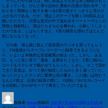
そうしたやり取りは、時に音楽より大きな音で録音されて
しまっている。ぴんと張り詰めた運命の主題が流れる中、そ
れと全く関係なく餃子を食べる
F
君の姿がくっきりと浮かび
上がるのである。だが、僕はこのテープを軽く
100
回以上は
聴いただろう。完璧な形式の中で溢れ出すベートーヴェンの
情熱と独創性に、僕はたちまち心を奪われ、心酔してしまっ
たのである。しばらくすると、
F
君の雑音も慣れてほとんど
気にならなくなった。
その後、僕も親に頼んで高音質のラジオを買ってもらう
と、
FM
放送からテープレコーダーに録音できるようにな
り、いよいよ本格的な音楽鑑賞が始まった。しかし、ある
日、もっと良い音で「運命」を聞きたくなり、
F
君に例のレ
コードをステレオで聴かせてもらった。しかし、そこで流れ
てきた音楽は、かつて僕が録音したものと全く違っていた。
ゆったりとしたテンポに重厚な弦の響き。この違いは何だ？
なんと
F
君は、以前の録音の際に、
33
回転／分の
LP
レコード
を
45
回転／分の
SP
モードで再生していたのである。
投稿者
ebiman
投稿日:
2007年7月4日
2018年11月4日
カ
テゴリー
小学
,
記憶
,
音楽
餃子と運命／F君のこと・その2に