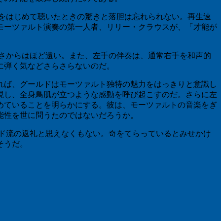
をはじめて聴いたときの驚きと落胆は忘れられない。再生速
モーツァルト演奏の第一人者、リリー・クラウスが、「才能が
さからはほど遠い。また、左手の伴奏は、通常右手を和声的
に弾く気などさらさらないのだ。
れば、グールドはモーツァルト独特の魅力をはっきりと意識し
現し、全身鳥肌が立つような感動を呼び起こすのだ。さらに左
めていることを明らかにする。彼は、モーツァルトの音楽をぎ
能性を世に問うたのではないだろうか。
ド流の返礼と思えなくもない。奇をてらっているとみせかけ
そうだ。