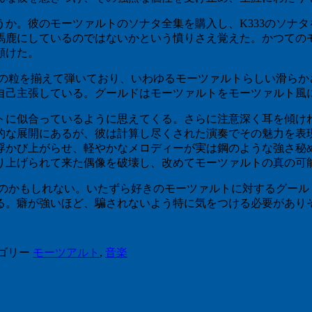
か。彼のモーツァルトのソナタ全集を購入し、K333のソナタ
馬鹿にしているのではないかという憤りさえ覚えた。かつての
頷けた。
音の粒を揃えて弾いており、いわゆるモーツァルトらしい滑らか
自己主張している。グールドはモーツァルトをモーツァルト風
に似合っているように思えてくる。さらに注意深く耳を傾け
的な展開にあるが、彼は計算し尽くされた演奏でその魅力を表
浮かび上がらせ、軽やかなメロディーが実は鋼のような強さ秘
り上げられて来た偶像を破壊し、改めてモーツァルトの真の可
るのかもしれない。いたずら好きのモーツァルトに対するグール
る。癖が強いほど、騙されないよう特に気をつける必要があり
ゴリー
モーツアルト
,
音楽