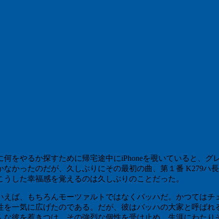
をやるか探すために帰宅途中にiPhoneを覗いていると、グ
なかったのだが、久しぶりにその最初の曲、第１番 K279ハ
こうした幸福感を覚えるのは久しぶりのことだった。
えば、もちろんモーツァルトではなくバッハだ。かつてはチ
性を一気に広げたのである。だが、彼はバッハの大家と呼ばれ
んな彼を惹きつけ、その強烈な個性を受け止め、生涯にわたり