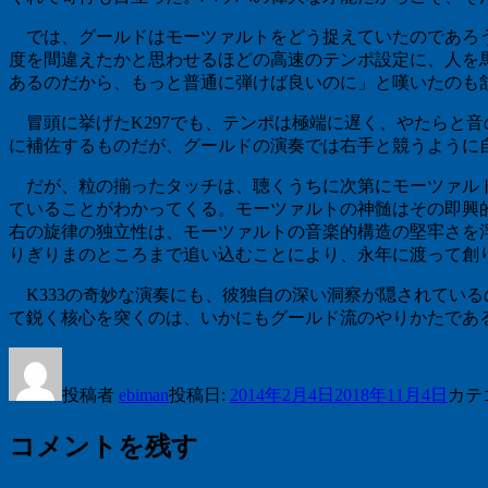
では、グールドはモーツァルトをどう捉えていたのであろう
度を間違えたかと思わせるほどの高速のテンポ設定に、人を
あるのだから、もっと普通に弾けば良いのに」と嘆いたのも
冒頭に挙げたK297でも、テンポは極端に遅く、やたらと
に補佐するものだが、グールドの演奏では右手と競うように
だが、粒の揃ったタッチは、聴くうちに次第にモーツァルト
ていることがわかってくる。モーツァルトの神髄はその即興
右の旋律の独立性は、モーツァルトの音楽的構造の堅牢さを
りぎりまのところまで追い込むことにより、永年に渡って創
K333の奇妙な演奏にも、彼独自の深い洞察が隠されてい
て鋭く核心を突くのは、いかにもグールド流のやりかたであ
投稿者
ebiman
投稿日:
2014年2月4日
2018年11月4日
カテ
コメントを残す