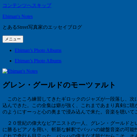
コンテンツへスキップ
Ebiman's Notes
とあるStreet写真家のエッセイブログ
メニュー
Ebiman’s Photo Albums
Ebiman’s Photo Albums
グレン・グールドのモーツァルト
このところ練習してきたギロックのジャズが一段落し、次に何
込んできた。この全集は癖が強く、これまであまり真剣に聴か
のようにすーっと心の奥まで浸み込んで来た。音楽を聴いて
２０世紀の偉大なピアニストの一人、グレン・グールドとい
に勝るピアノを用い、斬新な解釈でバッハの鍵盤音楽の可能
ぐれで奇行も目立った。バッハの偉大な才能だからこそ、そ