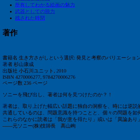
所有してわかる絵画の魅力
武器としての脱力
残された時間
著作
書籍名 生き方さがしという選択: 発見と考察のバリエーショ
著者 杉山康成
出版社 小石川ユニット, 2010
ISBN 4270006277, 9784270006276
ページ数 236 ページ
ソニーを飛び出し、著者は何を見つけたのか？！
著者は、取り上げた幅広い話題に独自の洞察を、時には逆説
共通しているのは、問題意識を持つことと、個々の問題を如
これらのなかに読者は「我が意を得たり」或いは「異論あり
――元ソニー(株)技師長 高山峋