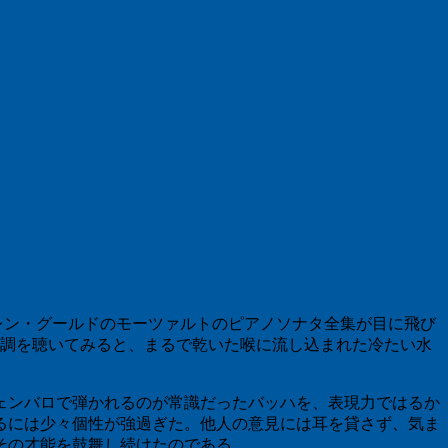
レン・グールドのモーツァルトのピアノソナタ全集が目に飛び
長調を聴いてみると、まるで乾いた喉に流し込まれた冷たい水
ェンバロで弾かれるのが常識だったバッハを、表現力ではるか
るには少々個性が強過ぎた。他人の意見には耳を貸さず、気ま
その才能を鼓舞し続けたのである。